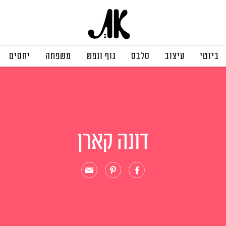
ביוטי
עיצוב
סלבס
גוף ונפש
משפחה
יחסים
דונה קארן