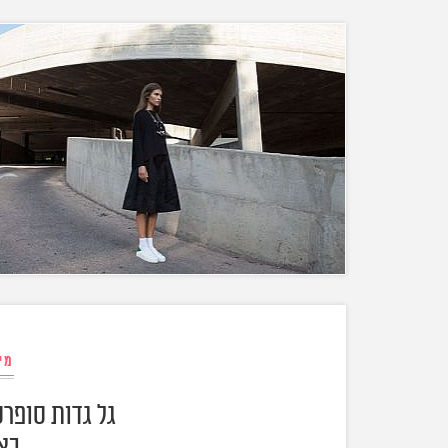
מי
גל גדות סופר
בא