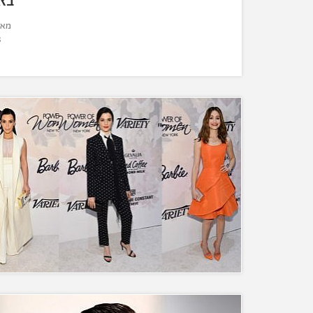
מא
3 