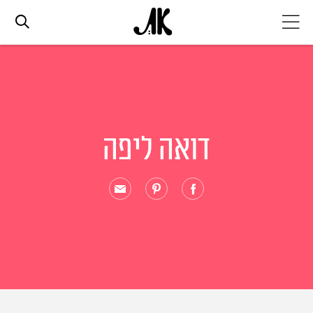
אג׳נדה
אופנה
דואה ליפה
ביוטי
סלבס
ערוצים נוספים
המגזין