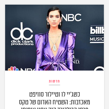
חדשות
כשג'יי לו וטיילור סוויפט
מאכזבות: השטיח האדום של טקס