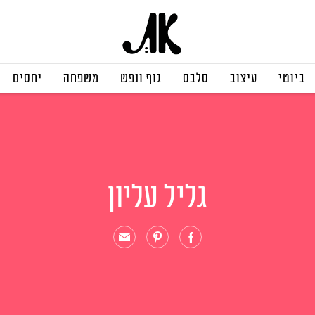
ביוטי
עיצוב
סלבס
גוף ונפש
משפחה
יחסים
גליל עליון