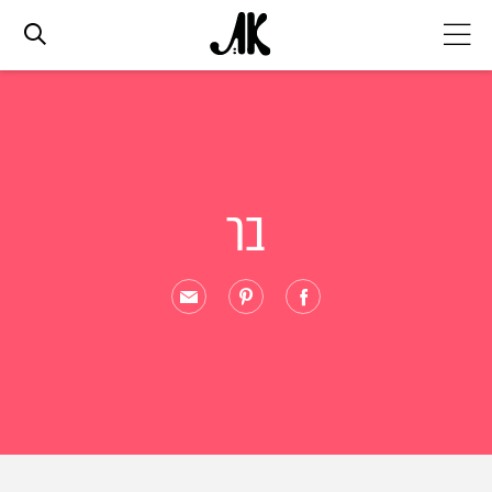
אג׳נדה
אופנה
בר
ביוטי
סלבס
ערוצים נוספים
המגזין