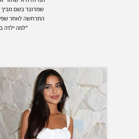
המילה היא 'שחור' אב
שמדובר בשם מביך וג
התרחשה לאחר שפירס
"למה ילדה בת 17 צריכה לעבור המסת שומן ועוד לפרסם את זה?" הייתה תג