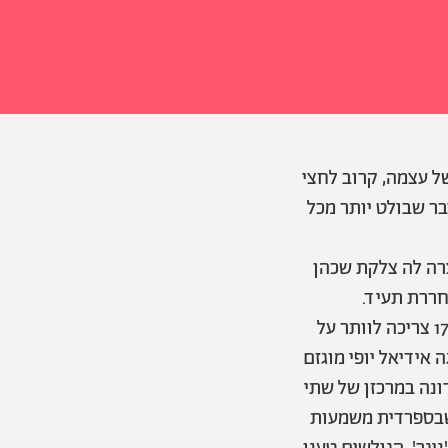
עסקים בת 17. עם חברת איפור משל עצמה, קרוב לחצי
בר שבולט יותר מכל
צרה לה צלקת שכהן
חררת תעיד.
בגלל הגיל הצעיר כהן לא חפה מביקורת. התגובות הקבועות תוהות האם ילדה בת 17 צריכה לוותר על
 אידיאל יופי מוגזם
ונה במרכזן של שתי
ת רשת – הראשונה כאשר חשפה מסקרה חדשה שהשיקה בשם NEGRO שבספרדית משמעות