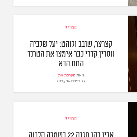
סטייל
קצרצר, שובב ולוהט: יעל שלביה
ונסרין קדרי כבר אימצו את הטרנד
החם הבא
מאת
מערכת את
27 בפברואר 2025
סטייל
אלין כהן חגגה 22 בשמלה הלבנה