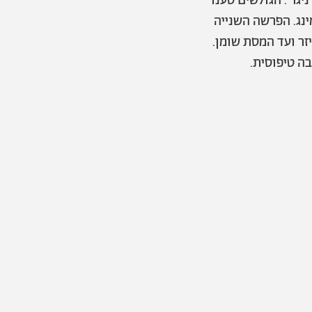
יגר'. הגולשים טענו
ינג. הפרשה השנייה
ר ועד המסת שומן.