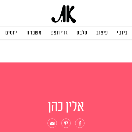
ביוטי
עיצוב
סלבס
גוף ונפש
משפחה
יחסים
אלין כהן