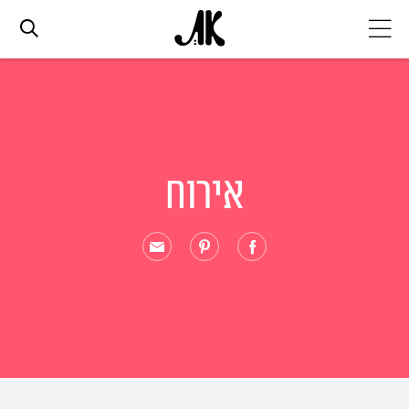
אג׳נדה
אופנה
אירוח
ביוטי
סלבס
ערוצים נוספים
המגזין