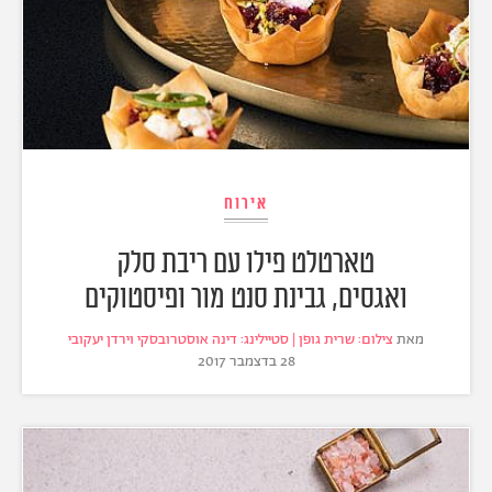
אירוח
טארטלט פילו עם ריבת סלק
ואגסים, גבינת סנט מור ופיסטוקים
מאת
צילום: שרית גופן | סטיילינג: דינה אוסטרובסקי וירדן יעקובי
28 בדצמבר 2017