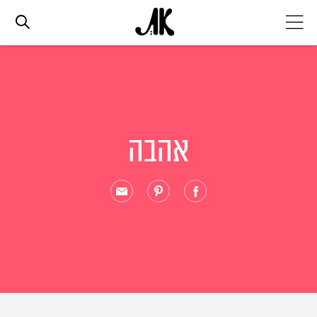
אג׳נדה
אופנה
אהבה
ביוטי
סלבס
ערוצים נוספים
המגזין