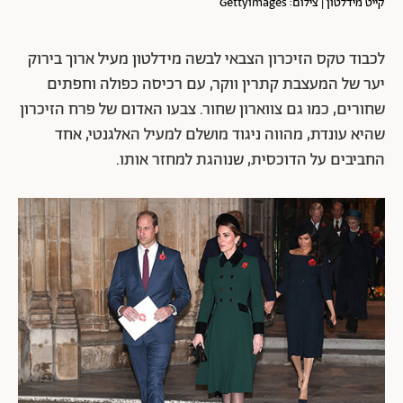
קייט מידלטון | צילום: Gettyimages
לכבוד טקס הזיכרון הצבאי לבשה מידלטון מעיל ארוך בירוק
יער של המעצבת קתרין ווקר, עם רכיסה כפולה וחפתים
שחורים, כמו גם צווארון שחור. צבעו האדום של פרח הזיכרון
שהיא עונדת, מהווה ניגוד מושלם למעיל האלגנטי, אחד
החביבים על הדוכסית, שנוהגת למחזר אותו.