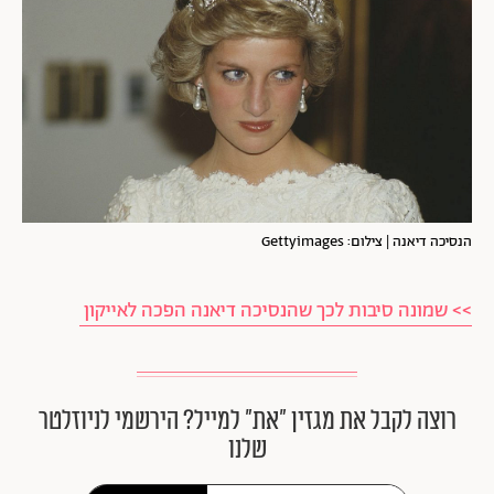
הנסיכה דיאנה | צילום: Gettyimages
>> שמונה סיבות לכך שהנסיכה דיאנה הפכה לאייקון
רוצה לקבל את מגזין ״את״ למייל? הירשמי לניוזלטר
שלנו