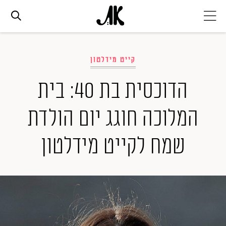
אג׳נדה
קייט מידלטון
אופנה
הדוכסית בת 40: בית
המלוכה חוגג יום הולדת
ביוטי
שמח לקייט מידלטון
סלבס
ערוצים נוספים
המגזין