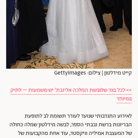
קייט מידלטון | צילום: Gettyimages
>> לכל בגד שלובשת המלכה אליזבת' יש משמעות – לתיק
במיוחד
לאירוע התנדבותי שנועד לעורר תשומת לב לתופעת
הבריונות ברשת ובבתי הספר, לבשה מידלטון שמלה כחולה
של המעצבת אמיליה וויקסטד, עוד אחת מהקבועות של