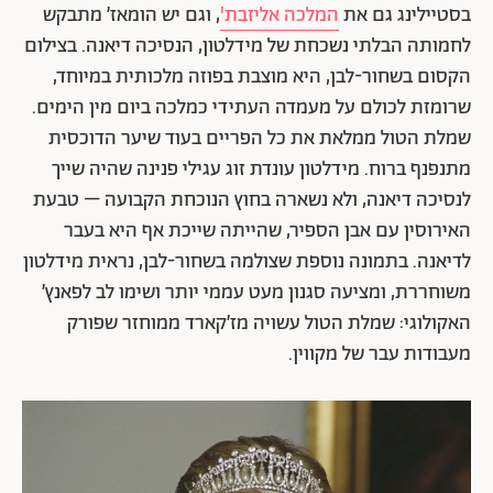
בסטיילינג גם את
המלכה אליזבת'
, וגם יש הומאז׳ מתבקש
לחמותה הבלתי נשכחת של מידלטון, הנסיכה דיאנה. בצילום
הקסום בשחור-לבן, היא מוצבת בפוזה מלכותית במיוחד,
שרומזת לכולם על מעמדה העתידי כמלכה ביום מין הימים.
שמלת הטול ממלאת את כל הפריים בעוד שיער הדוכסית
מתנפנף ברוח. מידלטון עונדת זוג עגילי פנינה שהיה שייך
לנסיכה דיאנה, ולא נשארה בחוץ הנוכחת הקבועה – טבעת
האירוסין עם אבן הספיר, שהייתה שייכת אף היא בעבר
לדיאנה. בתמונה נוספת שצולמה בשחור-לבן, נראית מידלטון
משוחררת, ומציעה סגנון מעט עממי יותר ושימו לב לפאנץ׳
האקולוגי: שמלת הטול עשויה מז׳קארד ממוחזר שפורק
מעבודות עבר של מקווין.