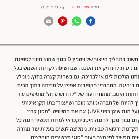
מאת
שירי שדה
|
24 ביוני 2021
88 שיתופים | 132 צפיות
אמנם לשמש יתרונות רבים, בין היתר יש לה תפקיד חשוב בתהליך הייצור של ויטמין D בגוף שהוא חיוני לספיגת
נחנו נוטות להדחיק את הסכנה שבחשיפה לקרינת השמש בכל
נו הולכות לים או לבריכה. גם בשהות קצרה בחוץ, מומלץ
 בנהיגה. המהדרין מקפידות אפילו על מריחה בתוך הבית.
חות היטב. מומחי העור של "לה רוש פוזה" מוסיפים עוד
ך להיות של חברה/מותג מוכר ושיעמוד בתו תקן איכותי
ואמין. יש להקפיד שיהיה רשום על האריזה גם SPF (על מנת שיגן בפני UVB) וגם את המשפט: "מסנן קרני
היות בין 35 ל 50 אין צורך במקדם גבוה מכך. להגנה מיטבית,כדאי למרוח תכשיר הגנה כל
תקדמת ורפואה טבעית, ממליצה לנשים בעלות עור מגורה
ם תכשיר לפי מצב העור. "סוגי תכשירים מומלצים,