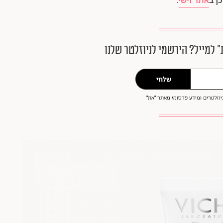
ן ב
אתר וישי
.
״ למייל? הירשמי לניוזלטר שלנו
שלחי
וזלטרים ומידע פרסומי מאתר ״את״