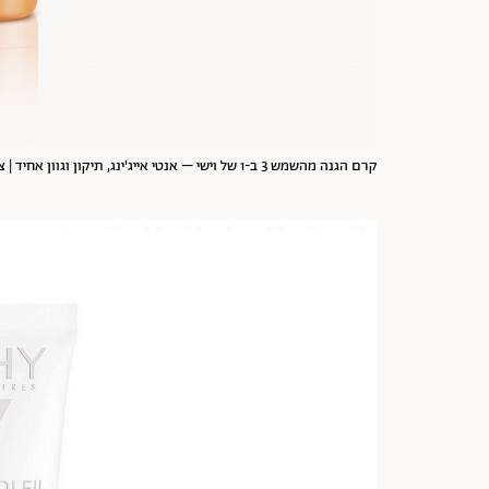
קרם הגנה מהשמש 3 ב-1 של וישי – אנטי אייג'ינג, תיקון וגוון אחיד | צילום: יח"צ