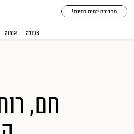
אג׳נדה
אופנה
חם, רות
הח