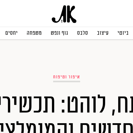
ביוטי
עיצוב
סלבס
גוף ונפש
משפחה
יחסים
איפור וטיפוח
ח, לוהט: תכשירי
דשים והמומלצי