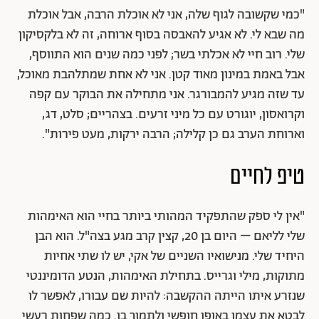
"כמי שקשובה לגוף שלה, אני לא אוכלת הרבה, אבל אוכלת
מה שבא לי. לא אגיע להאבסה בסוף ארוחה, זה לא בלקסיקון
שלי. רוב חיי לא אכלתי בשר; לפני כמה שנים הוא התווסף,
אבל באמת במינון מאוד קטן. אני לא אחת שמתלהבת מאוכל,
עד שזה מגיע להמבורגר. אני מתחילה את הבוקר עם קפה
וקרואסון, יוגורט עם כל מיני זרעים. בצהריים; סלט, דג,
וארוחת הערב גם כן קלילה; הרבה ירקות, מעט פירות".
טיפ לחיים
"אין לי ספק שהתפקיד המהותי ביותר בחיי הוא האימהות
שלי לליאם – היום בן 20, קצין קרב מגע בצה"ל. הוא הבן
היחיד שלי. מנישואיו השניים של אקי, יש לו שתי אחיות
מתוקות, מילי וגרייס. בתחילת האימהות, הנטע הדומיננטי
שנזרע איתו הייתה ההקשבה: להיות שם עבורו, לאפשר לו
לבטא את עצמו באופן חופשי ולתמוך בו. כמה שפחות רעשי