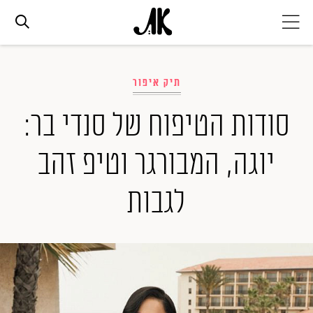
אג׳נדה
תיק איפור
אופנה
סודות הטיפוח של סנדי בר:
יוגה, המבורגר וטיפ זהב
ביוטי
לגבות
סלבס
ערוצים נוספים
המגזין