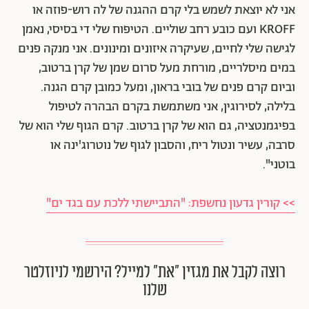
אני לא יוצאת לשמש בלי קרם ההגנה של לה רוש-פוזה או
KROFF ועם כובע רחב שוליים. הטיפוח שלי די בסיסי, נאמן
לגישה שלי לחיים, שעיקרה איזונים ומינונים. אני מנקה פנים
במים מיסלריים, מורחת מעל סרום שמן של קרן ברטוב,
וביום קרם פנים של בובי בראון, ומעל כמובן קרם הגנה.
בלילה, לסירוגין, אני משתמשת בקרם הבהרה לטיפול
בפיגמנטציה, גם הוא של קרן ברטוב. קרם הגוף שלי הוא של
סרבה, עשיר ונטול ריח, והסבון לגוף של נוטרוג'ינה או
בוטני".
>> קורין גדעון נחשפת: "התביישתי ללכת עם בגד ים"
רוצה לקבל את מגזין ״את״ למייל? הירשמי לניוזלטר
שלנו