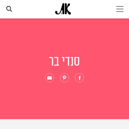
אג׳נדה
אופנה
סנדי בר
ביוטי
סלבס
ערוצים נוספים
המגזין