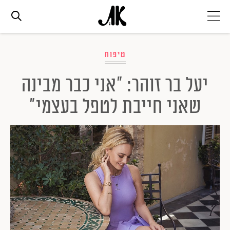
אג׳נדה
טיפוח
יעל בר זוהר: "אני כבר מבינה
אופנה
שאני חייבת לטפל בעצמי"
ביוטי
סלבס
ערוצים נוספים
המגזין