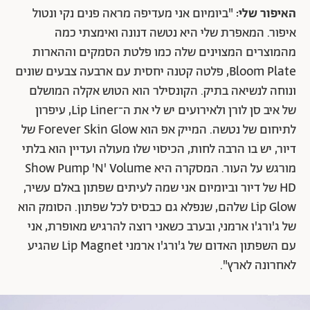
האיפור שלי:
"ביומיום אני מעדיפה מראה פנים נקי ונטול
איפור. המאפרת שלי היא נטשה דנונה ואימצתי כמה
מהמוצרים המצוינים שלה כמו פלטת הסמקים וההארות
Bloom Plate, פלטה קטנה יחסית עם ארבעה צבעים שונים
ונוחה לנשיאה בתיק. הקונסילר הוא הטוש אקלה המושלם
של איב סן לורן ולאירועים יש לי את ה־Lip Liner, עיפרון
לתיחום של נטשה. המייק אפ הוא Forever Skin Glow של
דיור, יש בו הרבה לחות, הכיסוי שלו מעולה ועדיין הוא בלתי
מורגש על העור. המסקרה היא Show Pump 'N' Volume
HD של דיור וביומיום אני שמה לעיתים שפתון באלם עשיר,
Lip Glow שלהם, שנפלא גם כבסיס לכל שפתון. הסומק הוא
של ג'ורג'ו ארמני, ובערב כשאני רוצה להרגיש מאופרת, אני
עם השפתון האדום של ג'ורג'ו ארמני Lip Magnet שהגיע
לאחרונה לארץ".