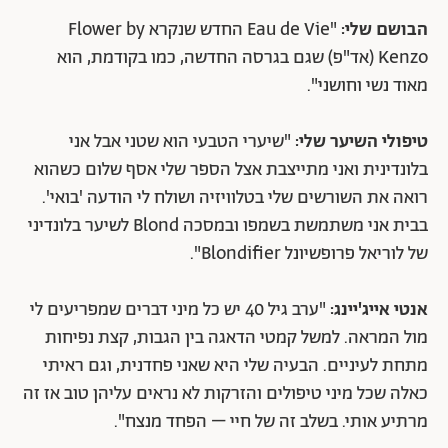
הבושם שלי:
"Eau de Vie החדש שנקרא Flower by
Kenzo (אד"פ) שגם בגרסה החדשה, כמו בקודמת, הוא
מאוד נשי וחושני".
טיפולי השיער שלי:
"שיערי הטבעי הוא שטני אבל אני
בלונדינית ואני מתייצבת אצל הספר שלי אסף שלום כשהוא
רואה את השורשים שלי בטלוויזיה ושולח לי הודעה 'בואי'.
בבית אני משתמשת בשמפו ובמסכה Blond לשיער בלונדיני
של לוריאל פרופשיונל Blondifier".
אנטי אייג'יינג:
"ערב גיל 40 יש כל מיני דברים שמפריעים לי
מול המראה. למשל קמטי הדאגה בין הגבות, קצת נפיחות
מתחת לעיניים. הבעיה שלי היא שאני פחדנית, וגם ראיתי
כאלה שכל מיני טיפולים והזרקות לא נראים עליהן טוב אז זה
מרתיע אותי. בשלב זה של חיי – הפחד מנצח".