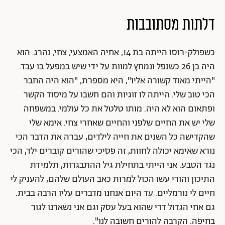
דלתות מסתובבות
כשפולק-רוסו הייתה בת 14, אחיה האמצעי, צחי, נהרג. הוא
היה בן 26 כשנפל ונמחץ למוות על ידי שיש במפעל בו עבד.
"הייתי מאוד קשורה אליו", היא מספרת, "הוא היה החבר
הכי טוב שלי. הייתה לו זוגיות והם חשבו על מיסוד הקשר
ופתאום הוא לא היה. מותו טלטל את כל עולמי. במשפחה
שלי יש את החיים שלפני והחיים שאחרי צחי. אימא שלי
שהקדישה כל השנים את חייה לילדים, עברה את הדבר הכי
נורא שאימא יכולה לחוות, זה פסיכי שהורים קוברים ילד, הכי
נגד הטבע. אני הייתי בתחילת גיל ההתבגרות, תלמידת
התיכון והורי עשו הכול למרות כאב העולם שלהם, להעניק לי
חיים לי נורמליים. עד היום אנחנו מדברים עליו הרבה בבית.
גם אחי הגדול דדי שהוא בעל עסק וגם אני נשארנו לגור
בחיפה. הקרבה להורים חשובה לנו".