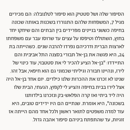
הסיפור שלה ושל סטטיק הוא סיפור לטלנובלה: הם מכירים
מגיל 7, המשפחות שלהם התגוררו בשכנות באותה שכונה
בחיפה כששני בניינים מפרידים בין הבתים והם שיחקו יחד
בחוץ, השתוללו וטיפסו על עצים עד שרוסו עבר עם משפחתו
לארצות הברית ודרכיהם נפרדו להרבה שנים. כשהייתה בת
24, היא פגשה את בן-אל תבורי בסצנה התל אביבית והם
התיידדו: "בן-אל הציע להכיר לי את סטטבוי, עוד כינוי של
לירז, ונהיינו חבורה וגיליתי שכמוני גם הוא חיפאי, אבל זהו.
שנינו לא זכרנו את ההכרות שלנו כילדים. יום אחד בן-אל היה
אצל לירז בבית בחיפה והציע לי לקפוץ, הגעתי, הבית שלו
היה ליד ביתי ואז קרה הפלאש-בק ונזכרנו בילדותנו
בשכונה", היא אומרת. שנתיים הם היו ידידים טובים, היא
עוד למדה משפטים לתואר ראשון ולכל אחד מהם הייתה אז
זוגיות, עד שהתפתח ביניהם סיפור אהבה גדול.