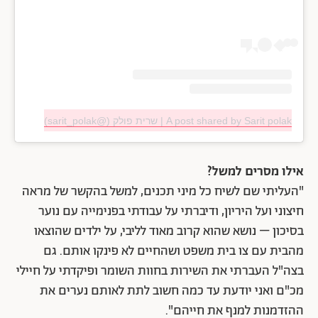
A post shared by Sarit polak | שרית פולק (@sarit_polak)
אילו מסרים למשל?
"העליתי שם לשיח כל מיני תכנים, למשל בהקשר של מראה
חיצוני ועל היריון, ודיברתי על עבודתי בפנימייה עם נוער
בסיכון – נושא שהוא קרוב מאוד לליבי, על ילדים שהוצאו
מהבית עם צו בית משפט ושהחיים לא פינקו אותם. גם
בצה"ל העברתי את השירות בחוות השומר ופיקדתי על חיילי
מכ"ם ואני יודעת עד כמה חשוב לתת לאותם נערים את
ההזדמנות למנף את חייהם".