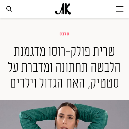
אג׳נדה
סלבס
אופנה
שרית פולק-רוסו מדגמנת
הלבשה תחתונה ומדברת על
ביוטי
סטטיק, האח הגדול וילדים
סלבס
ערוצים נוספים
המגזין