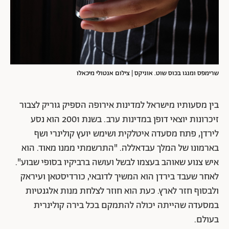
שרימפס ומנגו בכוס שוט. אוניקס | צילום אנטולי מיכאלו
בין מסעותיו מישראל למדינות אירופה הספיק גוריק לצבור
זיכרונות יוצאי דופן במדינות ערב. בשנת 2001 הוא נסע
לירדן, פתח מסעדה איטלקית ושימש יועץ קולינרי ושף
בארמונו של המלך עבדאללה. "התרשמתי ממנו מאוד. הוא
איש צנוע שאוהב בעצמו לבשל ועושה ברביקיו בסופי שבוע".
לאחר שעבד בירדן הוא המשיך לדובאי, כורדיסטאן ועיראק
ולבסוף חזר לארץ. כעת הוא חוזר לצלחת מנות אלגנטיות
במסעדה שהייתה יכולה להתמקם בכל בירה קולינרית
בעולם.