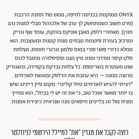
ONYX ממוקמת בכניסה לחיפה, ממש מול תחנת הרכבת
(פרט חשוב כשמתחשק לך ערב של אלכוהול מבלי למנות נהג
תורן). מאחורי דלפק מאבן אוניקס בוהקת, עומד שף גוריק
ומרכיב בעזרת פינצטת טבחים מנות קטנות ומעוצבות. הוא
ממלא כדורי פאני פורי במוס סלמון וגרגרי חומוס, מצלחת
סלט קיסר מודרני ומוזג מיץ מנגו ופסיפלורה מתובל לכוס
שוט מעוטרת בשרימפס. כל צלחת נבדקת בקפידה, וכשגוריק
מרוצה ממנה – היא עוזבת את הדלפק ומוגשת לאורחים.
"רציתי להגיש לאורחים טיול קולינרי. מקום פיין דיינינג שיש
בו יותר מאשר אוכל טוב, כי את זה יש לי בבית", הוא מחייך
ומניח מול זוג בליינים חיפאים מנה שנראית כיצירת אמנות.
רוצה לקבל את מגזין ״את״ למייל? הירשמי לניוזלטר