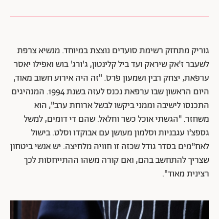
גוריק מתחזק רשימת סועדים נוצצת במיוחד. מנשיא צרפת
לשעבר ז'אק שיראק ועד ביל קלינטון, ג'ורג' בוש ואפילו יאסר
ערפאת, יצחק רבין ושמעון פרס. "זה היה אירוע חשוב מאוד,
היום הראשון שבו ערפאת נכנס לעזה בשנת 1994. המנהיגים
התכנסו לישיבה וממני ביקשו לבשל ארוחת ערב", הוא
משחזר. "הגשתי אוכל כשר וחלאל. שהם די דומים, למשל
גספצ'ו עגבניות וסלמון מעושן עם אבוקדו וסלט. בישול
לאח"מים בסדר גודל שכזה זו חוויה מלחיצה. יש אנשי ביטחון
שצריך להתחשב בהם, ואם קורה משהו ההתייחסות לכך
רצינית מאוד".