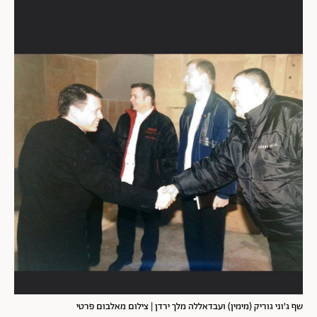
שף ג'וני גוריק (מימין) ועבדאללה מלך ירדן | צילום מאלבום פרטי