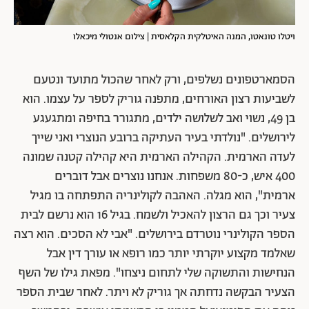
ויטלו טונאטו, המנה האיטלקית הקלאסית | צילום אנטולי מיכאלו
הסמארטפונים נשלפים, ורק לאחר שהכול מתועד ונטעם
לשביעות רצון האורחים, מתפנה גוריק לספר על עצמו. הוא
בן 49, נשוי ואב לשלושה ילדים, מתגורר בחיפה ומתגעגע
לירושלים. "נולדתי בעיר העתיקה ברובע הנוצרי ואני שייך
לעדה הארמית. הקהילה הארמית היא קהילה קטנה שמונה
400 איש, כ-80 משפחות. אנחנו נוצרים אבל דוברים
ארמית", הוא מגלה. האהבה לקולינריה התפתחה בו מגיל
צעיר וכך גם הרצון להאכיל ולשמח. בגיל 16 הוא נרשם לבית
הספר הקולינרי נוטרדם בירושלים. "אבי לא הסכים. הוא רצה
שאלמד מקצוע יוקרתי יותר כמו רופא או עורך דין אבל
הנחישות והתשוקה שלי לתחום ניצחו". מפאת גילו של השף
הצעיר הבקשה נדחתה אך גוריק לא ויתר. לאחר שבית הספר