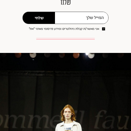
שלנו
שלחי
אני מאשר/ת קבלת ניוזלטרים ומידע פרסומי מאתר ״את״