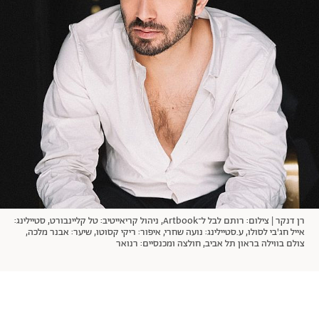
אודות
תרבות ופנאי
מי אנחנו
הפקות אופנה
שירות לקוחות למנויים
תנאי שימוש
עיצוב
מדיניות פרטיות
בריאות
כתבו לנו
הצהרת נגישות
קריירה
יחסים
© יובל סיגלר תקשורת בע"מ 2026
RGB Media
משפחה
Designed, Developed and Powered by
חופש
תוכן מקודם
רן דנקר | צילום: רותם לבל ל־Artbook, ניהול קריאייטיב: טל קליינבורט, סטיילינג:
אייל חג'בי לסולו, ע.סטיילינג: נועה שחרי, איפור: ריקי קסוטו, שיער: אבנר מלכה,
צולם בווילה בראון תל אביב, חולצה ומכנסיים: רנואר