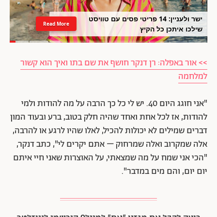
ישר ולעניין: 14 פריטי פסים עם טוויסט
Read More
שילכו איתכן כל הקיץ
>> אור באפלה: רן דנקר חושף את שם בתו ואיך הוא קשור
למלחמה
"אני חוגג היום 40. יש לי כל כך הרבה על מה להודות ולמי
להודות, אז לכל אחת ואחד שהיה חלק בטוב, ברע ובעוד המון
דברים שמילים לא יכולות להכיל, לאלו שהיו לרגע או להרבה,
אלה שמקרוב ואלה שמרחוק – אתם יקרים לי", כתב דנקר,
"הכי אני שמח על מה שמצאתי, על האוצרות שאני חיי איתם
יום יום, והם מים במדבר".