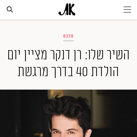
אג׳נדה
סלבס
אופנה
השיר שלו: רן דנקר מציין יום
הולדת 40 בדרך מרגשת
ביוטי
סלבס
ערוצים נוספים
המגזין