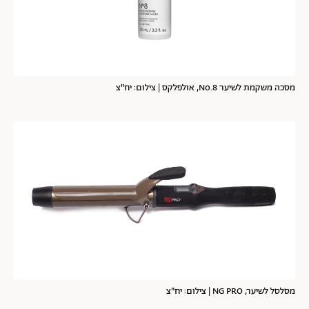
מסכה משקמת לשיער No.8, אולפלקס | צילום: יח"צ
מסלסל לשיער, NG PRO | צילום: יח"צ