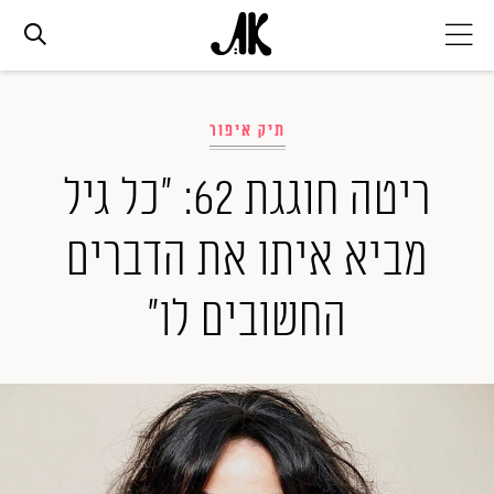
אג׳נדה
תיק איפור
אופנה
ריטה חוגגת 62: "כל גיל
מביא איתו את הדברים
ביוטי
החשובים לו"
סלבס
ערוצים נוספים
המגזין