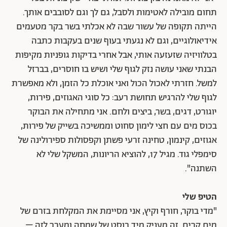
תחום מובילה לאטימות ולסבל, גם לך וגם לסובבים אותך.
הייתה תקופה של עשור שבה לא אכלתי בשר בקר מטעמים
אידיאולוגיים, וגם לא נגעתי בעוף שנים בעקבות כתבה
בטלוויזיה שזעזעה אותי, אבל אחרי בדיקות גופניות מקיפות
הבנתי שאני עושה נזק לגוף שלי ושיש בו חוסרים, בברזל
למשל. חזרתי לאכול הכול ואני אוכלת כל הזמן, ולא מאפשרת
לגוף שלי להרגיש תחושת רעב: כל סוגי האגוזים, פירות,
יוגורט, דגים, בשר, ביצים ולחם. אני מתחילה את הבוקר
בכוס מים עם חצי לימון סחוט וממשיכה בשייק של פירות,
אגוזים, קינמון, טחינה זרעי פשתן וקפסולות ספירולינה של
סימפלי גוד. מגיל 17, להוציא הריונות, המשקל שלי לא
השתנה".
הטיפ שלי
"מדי בוקר, חורף וקיץ, אני מסיימת את המקלחת בזרם של
מים קרים. זה מעניק מיד בוסט של שמחה ומעבר לזה –