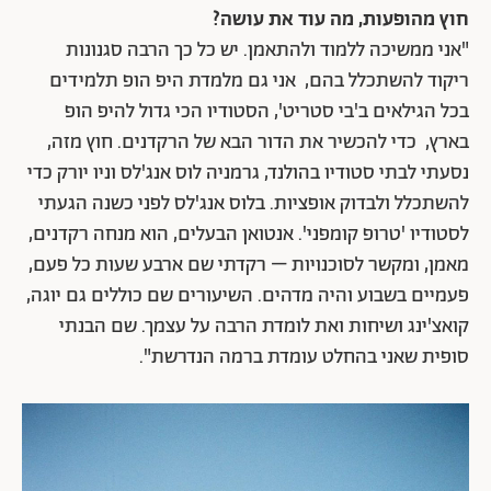
חוץ מהופעות, מה עוד את עושה?
"אני ממשיכה ללמוד ולהתאמן. יש כל כך הרבה סגנונות
ריקוד להשתכלל בהם, אני גם מלמדת היפ הופ תלמידים
בכל הגילאים ב'בי סטריט', הסטודיו הכי גדול להיפ הופ
בארץ, כדי להכשיר את הדור הבא של הרקדנים. חוץ מזה,
נסעתי לבתי סטודיו בהולנד, גרמניה לוס אנג'לס וניו יורק כדי
להשתכלל ולבדוק אופציות. בלוס אנג'לס לפני כשנה הגעתי
לסטודיו 'טרופ קומפני'. אנטואן הבעלים, הוא מנחה רקדנים,
מאמן, ומקשר לסוכנויות – רקדתי שם ארבע שעות כל פעם,
פעמיים בשבוע והיה מדהים. השיעורים שם כוללים גם יוגה,
קואצ'ינג ושיחות ואת לומדת הרבה על עצמך. שם הבנתי
סופית שאני בהחלט עומדת ברמה הנדרשת".