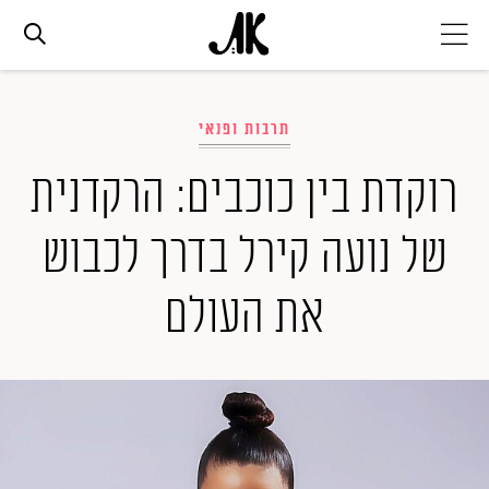
אג׳נדה
תרבות ופנאי
אופנה
רוקדת בין כוכבים: הרקדנית
של נועה קירל בדרך לכבוש
ביוטי
את העולם
סלבס
ערוצים נוספים
המגזין