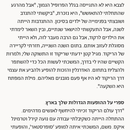
לצבא היא לא התגייסה בגלל הפרופיל הנמוך, "אבל מהרגע
שהתחלתי להתאושש", היא נזכרת, "ביקשתי להתנדב
ושובצתי בפנימייה של ילדים בסיכון. ההתנדבות הייתה
לשנה, אבל התעקשתי להישאר שנתיים, ובין השאר לימדתי
את הילדים לרקוד, אבל גם הרבה מעבר לזה, ולא הייתי
מסוגלת לעזוב אותם. בתום השנה השנייה, חזרתי לקריירה
של הריקוד. מגיל קטן ידעתי שריקוד זו התשוקה שלי, ולמרות
הקשיים שהיו לי בדרך, המשכתי לעשות הכל כדי להשתפר
ולהצליח בתחום. האדרנלין והזכות להופיע ולהביע את עצמי
דרך הריקוד לא היו אף פעם מובנים מאליהם. מילת המפתח
היא השקעה".
ספרי על ההופעות הגדולות שלך בארץ.
"דרך עולם הריקוד זכיתי להיחשף לאנשים מדהימים.
ההתחלה הייתה כשקיבלתי עבודה עם נועה קירל וטרמינל
איקס. משם, המשכתי איתה למופע 'סופרסטאר', והופעתי