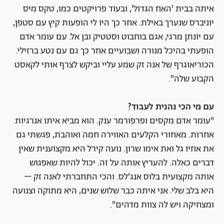
איתה בבית 'האח הגדול', ובעוד פרויקטים כמו, טקס מיס
יוניברס שנערך באילת. אחר כך היו לי הופעות קיץ עם סטפן,
עם יונתן מרגי, אגם בוחבוט וסטטיק ובן אל. עם עומר אדם
הופעתי בהיכל מנורה ושבועיים אחר כך גם עם נטע ברזילי.
הכוריאוגרף של אנה זק שמע עליי וביקש לצרף אותי לקאסט
הקבוע שלה".
עם מי הכי נהנית לעבוד?
"עומר אדם מקסים ופרפורמר ענק. הוא מביא איתו אנרגיות
אחרות. מאחורי הקלעים האווירה חמה ואוהבת, פגשתי גם
את אחיו גל ואת אימו שרון. נועה קירל היא מקצוענית שאין
דברים כאלה. להעריץ אותה על זה. יכול להיות שאפגוש
אותה מקצועית בלוס אנג'לס. והכי התחברתי לאנה זק –
היא בלב שלי. אני איתה כבר שלוש שנים, היא מתוקה וצנועה
ומצחיקה ויש לה צוות מדהים".