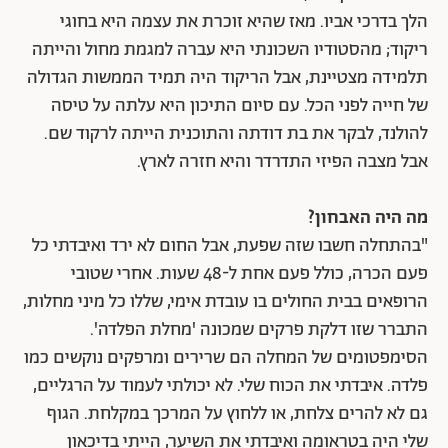
הלך בדרכי אביו.
מאז שהיא זוכרת את עצמה היא בחוגי
ריקוד; מהסטודיו השכונתי היא עברה למגמת מחול והייתה
תלמידה מצטיינת, אבל הריקוד היה תמיד הממשות הגדולה
של חייה לפני הכל. עם סיום התיכון היא עלתה על טיסה
להולנד, לבקר את בת דודתה והתוכנית הייתה לרקוד שם.
אבל מצבה הפיזי התדרדר והיא חזרה לארץ.
מה היה האבחון?
"בהתחלה חשבו שזה שפעת, אבל החום לא ירד ואיבדתי כל
פעם הכרה, כולל פעם אחת ל-48 שעות. אחרי שטובי
הרופאים בבית החולים בו עובדת אימי, שללו כל מיני מחלות,
התברר שזו דלקת פרקים שמכונה 'מחלת הפלדה'.
הסימפטומים של המחלה הם שרירים ומרפקים נוקשים כמו
פלדה. איבדתי את הכוח שלי. לא יכולתי לעמוד על הרגליים,
גם לא להרים צלחת, או ללחוץ על המרכך במקלחת. הגוף
שלי היה בטראומה ואיבדתי את השיער, הייתי בדיכאון