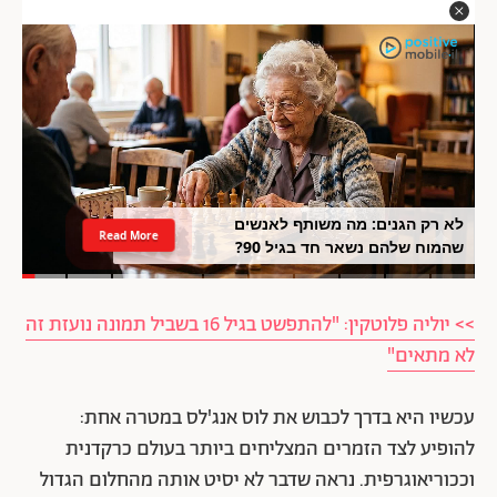
לא רק הגנים: מה משותף לאנשים
Read More
שהמוח שלהם נשאר חד בגיל 90?
>> יוליה פלוטקין: "להתפשט בגיל 16 בשביל תמונה נועזת זה
לא מתאים"
עכשיו היא בדרך לכבוש את לוס אנג'לס במטרה אחת:
להופיע לצד הזמרים המצליחים ביותר בעולם כרקדנית
וככוריאוגרפית. נראה שדבר לא יסיט אותה מהחלום הגדול