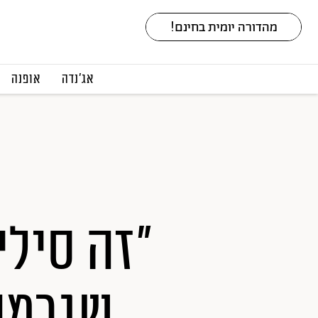
אג׳נדה
אופנה
"זה סילי
שגרמה