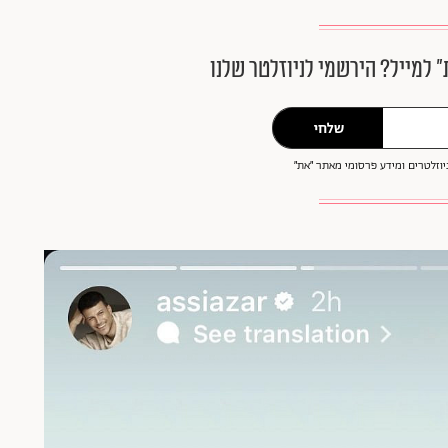
״ למייל? הירשמי לניוזלטר שלנו
שלחי
וזלטרים ומידע פרסומי מאתר ״את״