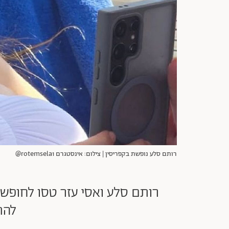
רותם סלע נופשת בקפריסין | צילום: אינסטגרם rotemsela1@
רותם סלע ואסי עזר טסו לחופשה
להת