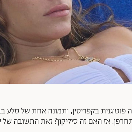
 פוטוגנית בקפריסין, ותמונה אחת של סלע בב
חרפן. אז האם זה סיליקון? זאת התשובה של ע