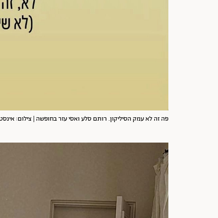
פה זה לא עמק הסיליקון. רותם סלע ואסי עזר בחופשה | צילום: אינסטגרם azar