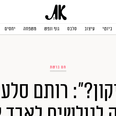
ביוטי
עיצוב
סלבס
גוף ונפש
משפחה
יחסים
חם ברשת
קון?": רותם סלע
 לגולשים לאבד 