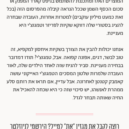
המוצרים האלו ומתכננת להשתמש בגיפט קארד המפנק או
סכום הכסף השמן שככל הנראה קיבלה מהפרסום הזה (בכל
זאת כמעט מיליון עוקבים) למטרות אחרות, העובדה שבחרה
להציג בסטורי שלה דווקא שקיות לפריזר וטמגוצ'י היא
מעניינת.
אנחנו יכולות להבין את הצורך בשקיות איחסון למקפיא, זה
טוב לבשר, דגים, אפונה קפואה. אבל, טמגוצ'י? תודו דמדובר
בבחירה מעניינת. סביר להניח שזה לאחד הילדים שלה, לאור
העובדה שלמרות שלטון המסכים הטמגוצ'י האייקוני עושה
קאמבק קטנטן לאחרונה. אבל עדיין, אם תראו את רותם סלע
ממהרת לאנשהו, יש סיכוי שזה כי היא שכחה להאכיל את
החיה שאותה תבחר לגדל.
רוצה לקבל את מגזין ״את״ למייל? הירשמי לניוזלטר