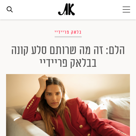
אג׳נדה
בלאק פריידיי
הלם: זה מה שרותם סלע קונה
אופנה
בבלאק פריידיי
ביוטי
סלבס
ערוצים נוספים
המגזין