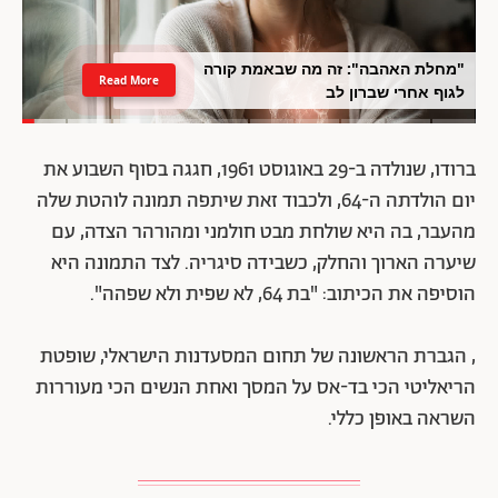
"מחלת האהבה": זה מה שבאמת קורה
Read More
לגוף אחרי שברון לב
ברודו, שנולדה ב-29 באוגוסט 1961, חגגה בסוף השבוע את
יום הולדתה ה-64, ולכבוד זאת שיתפה תמונה לוהטת שלה
מהעבר, בה היא שולחת מבט חולמני ומהורהר הצדה, עם
שיערה הארוך והחלק, כשבידה סיגריה. לצד התמונה היא
הוסיפה את הכיתוב: "בת 64, לא שפית ולא שפהה".
, הגברת הראשונה של תחום המסעדנות הישראלי, שופטת
הריאליטי הכי בד-אס על המסך ואחת הנשים הכי מעוררות
השראה באופן כללי.