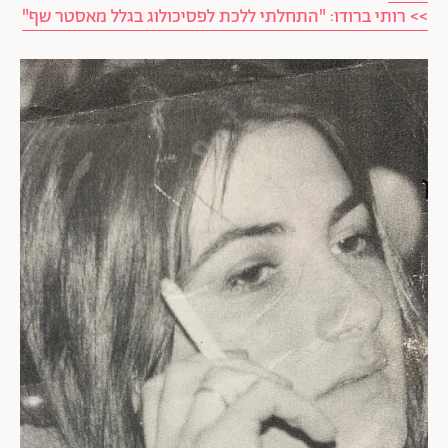
>> רותי ברודו: "התחלתי ללכת לפסיכולוג בגלל מאסטר שף"