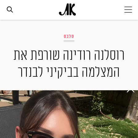
אג׳נדה
סלבס
אופנה
רוסלנה רודינה שורפת את
המצלמה בביקיני לבנדר
ביוטי
סלבס
ערוצים נוספים
המגזין