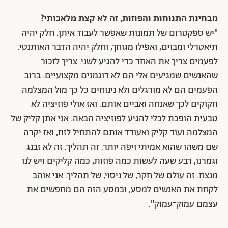
מבחינת התנוחות והפוזות, זה לא קצת מלאכותי?
"יש ספקטרום של
תמונות שאפשר לעבוד איתן. חלק יהיה
תיאטרלי ומבוים, ואפילו מגוחך, וחלק יהיה הדבר האותנטי.
לפעמים צריך את האחד כדי להגיע לשני. צריך לזכור
שהאנשים שמגיעים אלי הם לא דוגמנים מקצועיים. ברוב
הפעמים הם לא מורגלים ולא נינוחים כל כך מול המצלמה
וזקוקים לכך שאנחה ואביים אותם. ואז אולי פוזיציה לא
טבעית הופכת לכלי להגיע לפוזיציה הבאה. אני אתן קליק של
המצלמה ועוד קליק ואעודד אותם להתחיל לזוז, ואז יקרה
שם משהו שהוא אמיתי ויפה יותר. זה תהליך. זה לא זבנג
וגמרנו, רבע שעה לעשות כמה פוזות, כמה קליקים ויש לנו
מנצח. זה עולם של חקר, של ניסוי, של תהליך. אני אוהב
לקחת את האנשים למסע, ובמסע הזה הם מחפשים את
עצמם עמוק־עמוק".