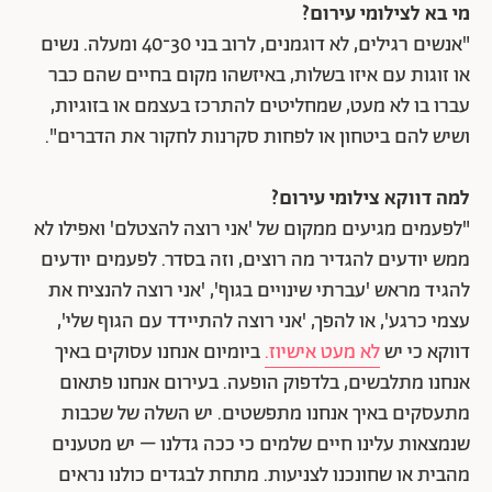
מי בא לצילומי עירום?
"אנשים רגילים, לא דוגמנים, לרוב בני 30־40 ומעלה. נשים
או זוגות עם איזו בשלות, באיזשהו מקום בחיים שהם כבר
עברו בו לא מעט, שמחליטים להתרכז בעצמם או בזוגיות,
ושיש להם ביטחון או לפחות סקרנות לחקור את הדברים".
למה דווקא צילומי עירום?
"לפעמים מגיעים ממקום של 'אני רוצה להצטלם' ואפילו לא
ממש יודעים להגדיר מה רוצים, וזה בסדר. לפעמים יודעים
להגיד מראש 'עברתי שינויים בגוף', 'אני רוצה להנציח את
עצמי כרגע', או להפך, 'אני רוצה להתיידד עם הגוף שלי',
דווקא כי יש
לא מעט אישיוז.
ביומיום אנחנו עסוקים באיך
אנחנו מתלבשים, בלדפוק הופעה. בעירום אנחנו פתאום
מתעסקים באיך אנחנו מתפשטים. יש השלה של שכבות
שנמצאות עלינו חיים שלמים כי ככה גדלנו – יש מטענים
מהבית או שחונכנו לצניעות. מתחת לבגדים כולנו נראים