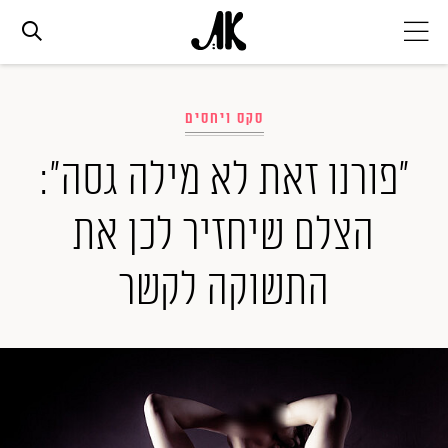
אג׳נדה
סקס ויחסים
אופנה
"פורנו זאת לא מילה גסה":
הצלם שיחזיר לכן את
ביוטי
התשוקה לקשר
סלבס
ערוצים נוספים
המגזין