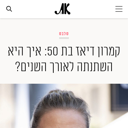
אג׳נדה
סלבס
אופנה
קמרון דיאז בת 50: איך היא
השתנתה לאורך השנים?
ביוטי
סלבס
ערוצים נוספים
המגזין