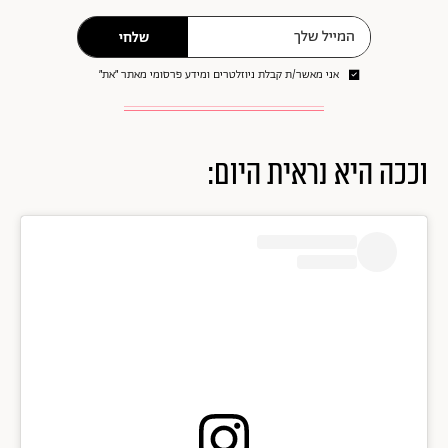
שלחי
אני מאשר/ת קבלת ניוזלטרים ומידע פרסומי מאתר ״את״
וככה היא נראית היום: