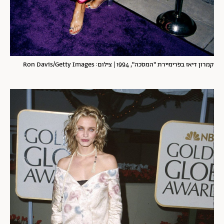
קמרון דיאז בפרימיירת "המסכה", 1994 | צילום: Ron Davis/Getty Images