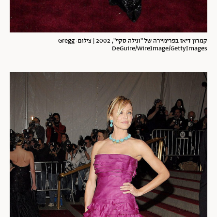
קמרון דיאז בפרימיירה של "ונילה סקיי", 2002 | צילום: Gregg
DeGuire/WireImage/GettyImages