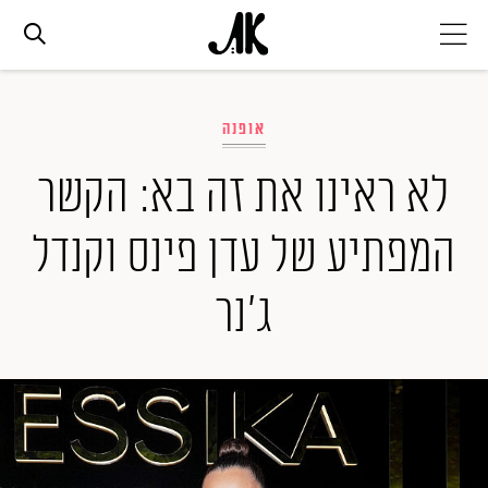
אג׳נדה
אופנה
אופנה
לא ראינו את זה בא: הקשר
המפתיע של עדן פינס וקנדל
ביוטי
ג'נר
סלבס
ערוצים נוספים
המגזין