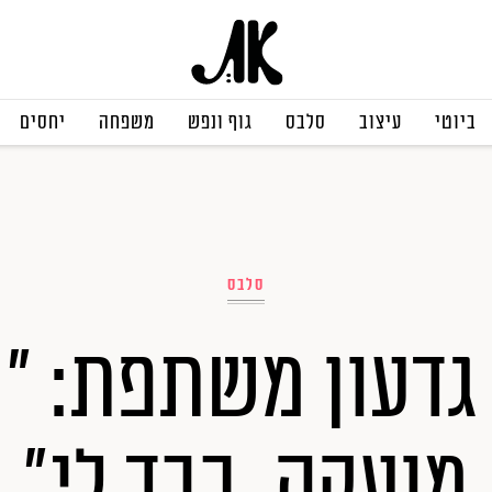
ביוטי
עיצוב
סלבס
גוף ונפש
משפחה
יחסים
סלבס
 גדעון משתפת: "י
מועקה, כבד לי"