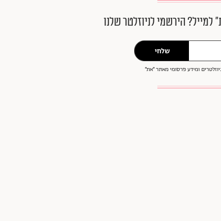
״ למייל? הירשמי לניוזלטר שלנו
שלחי
וזלטרים ומידע פרסומי מאתר ״את״