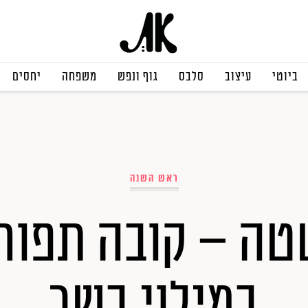
ביוטי
עיצוב
סלבס
גוף ונפש
משפחה
יחסים
ראש השנה
טה – קובה תפוח
במילוי בשר