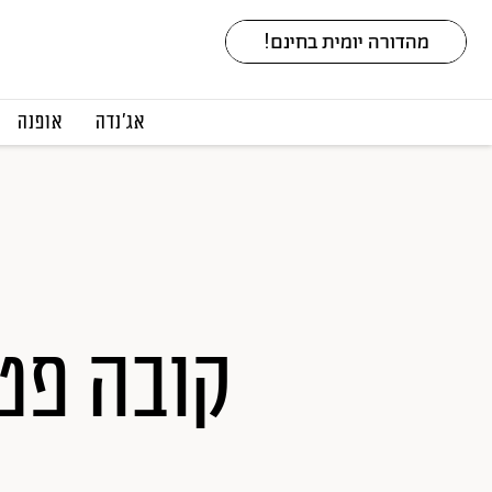
אג׳נדה
אופנה
קובה פט