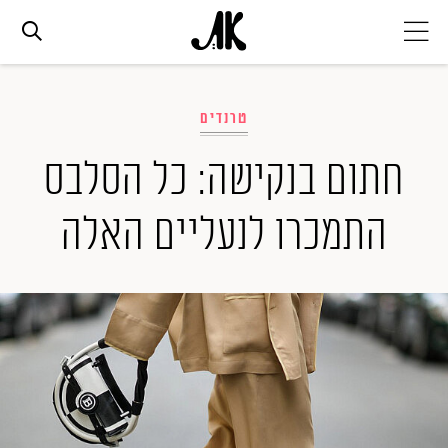
אג׳נדה
טרנדים
אופנה
חתום בנקישה: כל הסלבס
התמכרו לנעליים האלה
ביוטי
סלבס
ערוצים נוספים
המגזין