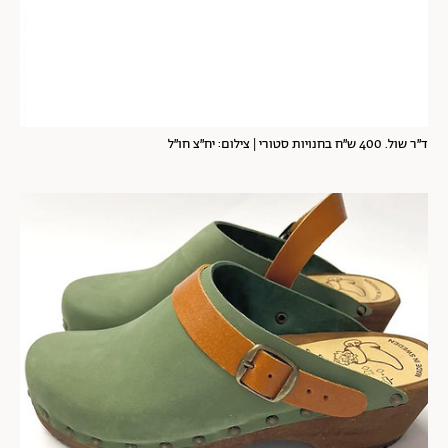
ד״ר שול. 400 ש״ח בחנויות סטורי | צילום: יח״צ חו״ל