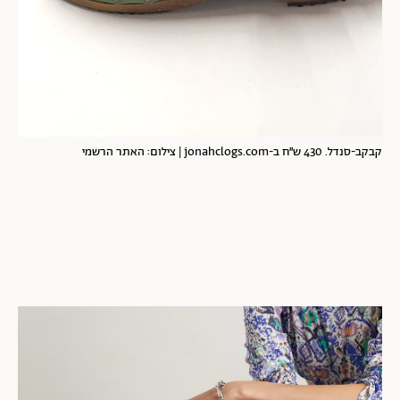
קבקב-סנדל. 430 ש״ח ב-jonahclogs.com | צילום: האתר הרשמי