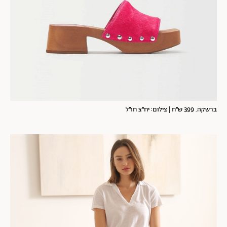
ברשקה. 399 ש״ח | צילום: יח״צ חו״ל