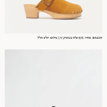
BA&SH. מחיר: 975 ש״ח בבוטיק 77 | צילום: יח״צ חו״ל