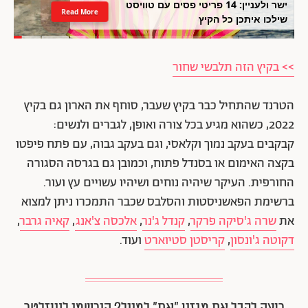
ישר ולעניין: 14 פריטי פסים עם טוויסט
Read More
שילכו איתכן כל הקיץ
>> בקיץ הזה תלבשי שחור
הטרנד שהתחיל כבר בקיץ שעבר, סוחף את הארון גם בקיץ
2022, כשהוא מגיע בכל צורה ואופן, לגברים ולנשים:
קבקבים בעקב נמוך וקלאסי, וגם בעקב גבוה, עם פתח פיפטו
בקצה האימום או בסנדל פתוח, וכמובן גם בגרסה הסגורה
החורפית. העיקר שיהיה נוחים ושיהיו עשויים עץ ועור.
ברשימת הפאשניסטות והסלבס שכבר התמכרו ניתן למצוא
את
שרה ג'סיקה פרקר
,
קנדל ג'נר
,
אלכסה צ'אנג
,
קאיה גרבר
,
דקוטה ג'ונסון
,
קריסטן סטיוארט
ועוד.