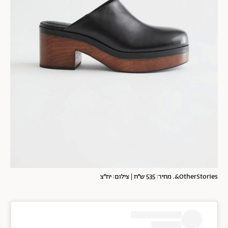
OtherStories&. מחיר: 535 ש״ח | צילום: יח״צ