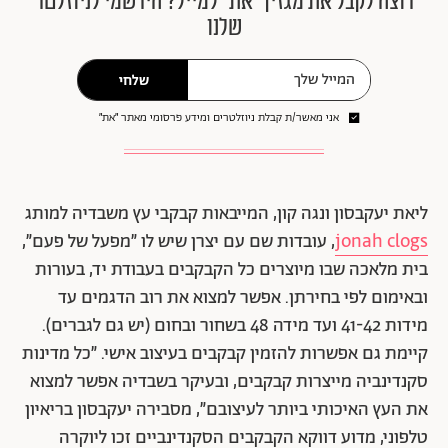
רוצה לקבל את מגזין ״את״ למייל? הירשמי לניוזלטר
שלנו
שלחי
אני מאשר/ת קבלת ניוזלטרים ומידע פרסומי מאתר ״את״
ליאת יעקבסון ונגה קון, המייבאות קבקבי עץ משבדיה למותג
jonah clogs
, עובדות שם עם יצרן שיש לו ״מפעל של פעם״,
בית מלאכה שבו מיוצרים כל הקבקבים בעבודת יד, בעורות
ובאימום לפי בחירתן. אפשר למצוא את רוב הדגמים עד
מידות 41-42 ועד מידה 48 בשחור ובחום (יש גם לגברים).
קיימת גם אפשרות להזמין קבקבים בעיצוב אישי. ״כל מדינות
סקנדינביה מייצרות קבקבים, ובעיקר בשבדיה אפשר למצוא
את העץ האיכותי ביותר לעיצובם״, מסבירה יעקבסון בריאיון
טלפוני, מדוע דווקא הקבקבים הסקנדינביים זכו ליוקרה