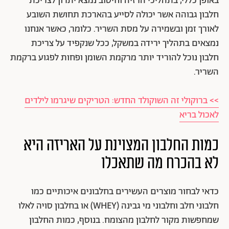
באופן כללי, בתהליכי הרזיה וחיטוב נמצא יתרון לצריכת
חלבון גבוהה אשר יכולה לסייע בהארכת תחושת השובע
לאורך זמן ובשמירה על מסת השריר. כלומר, כאשר אנחנו
נמצאים בתהליך ירידה במשקל, ככל שנקפיד על צריכת
חלבון נוכל להוריד יותר מרקמת השומן ופחות לפגוע ברקמת
השריר.
>> ברוקולי זה השוקולד החדש: הטריקים שיגרמו לילדים
לאכול בריא
כמות החלבון המצוינת על האריזה היא
לא בהכרח מה שתאכלו
כדאי לבחור מוצרים העשירים בחלבונים איכותיים כמו
חלבוני חלב וחלבוני מי גבינה (WHEY) או בחלבון סויה לאלו
שמחפשות מקור לחלבון מהצומח. בנוסף, כמות החלבון