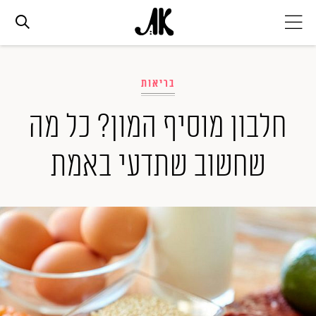
אג׳נדה
בריאות
אופנה
חלבון מוסיף המון? כל מה
שחשוב שתדעי באמת
ביוטי
סלבס
ערוצים נוספים
המגזין