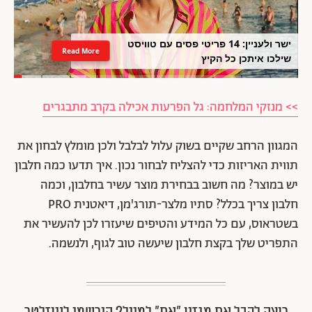
ישר ולעניין: 14 פריטי פסים עם טוויסט
Read More
שילכו איתכן כל הקיץ
>> מנזקי המלחמה: גל הפרעות אכילה בקרב מתבגרים
המגוון הרחב שקיים בשוק עלול לבלבל ולכן מומלץ לבחון את
תווית האריזות כדי להצליח לבחור נכון. איך תדעו כמה חלבון
יש במוצר? מה חשוב בבחירת מוצר עשיר בחלבון, וכמה
חלבון צריך בכלל? סתיו מלצר-תורג'מן, דיאטנית PRO
בשטראוס, עם כל המידע והטיפים שיעזרו לכן להעשיר את
התפריט שלך בקצת חלבון שיעשה טוב לגוף, ולנשמה.