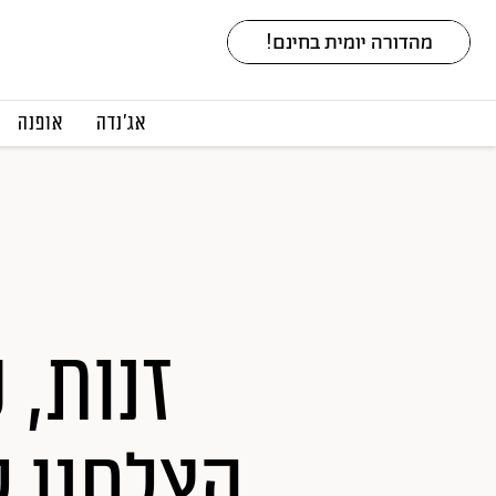
אג׳נדה
אופנה
זנות, 
הצלחנו 