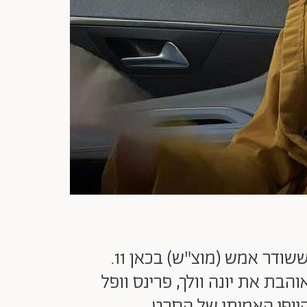
לא ראינו אף פעם משהו כמו "פרח", סרטם התיעודי של אנה ים ואיתמר רוז ששודר אמש (מוצ"ש) בכאן 11.
ת את יונה וולך, פרינס וופל
היופי האמיתי של הסרט