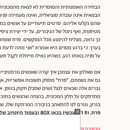
הבחירה האומנותית והמוסרית לא לצאת מהמכונית 
הבמאית אינה עובדת סוציאלית, ואינה מעמידה פנ
שהם נקלעו אליהם. סרטים תיעודיים על אנשים במצב
מטיפנות, ואף ניצול של הגיבורים, על ידי יצירת צי
כך נראה, מצליח להימנע מכל המוקשים. פרח שמחה 
בערך. כי ברגע מסוים היא אומרת "אני מתה לדעת א
על פניה באותו רגע, כשהיא כאילו מייחלת לקבל תשו
אם שאלתן את עצמכן איך קורה שאנשים נורמטיביים
גם את נשמתם, "פרח" מספק תשובות אפשריות, אך ל
גברים אלה שבאים לנצל נשים שסבלן חקוק בגופן. 
מתדפקים על חלון המכונית, בהנחה שהנשים בתוכה 
בגרון, וגורם לנו להתאהב בגיבורה המרתקת שלו, שאו
פרח, 81 דק, עכשיו בכאן BOX ובעמוד היוטיוב של כאן 11
הכתבה פורסמה לראשונה באתר "טיים אאוט"