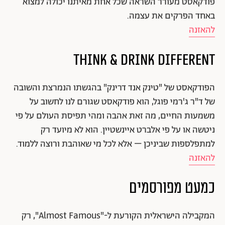
פודקאסט מעורר השראה שכל אחת מאיתנו יכולה למצוא
באחד הפרקים את עצמה.
להאזנה
Think & Drink Different
הפודקאסט של "טינק אנד דרינק" בהגשתו הנמרצת והשובה
של ד"ר ג'רמי פוגל, הוא פודקאסט שגורם לנו לחשוב על
משמעות החיים, מה זאת אהבה ומהי תפיסת העולם על פי
ניטשה או על פי אלברט איינשטיין. הוא לא מיועד רק
למתפלספות שביניכן – אלא לכל מי שאוהבת ורוצה ללמוד.
להאזנה
כמעט מפורסמים
המקבילה הישראלית הקורעת ל-"Almost Famous", רק