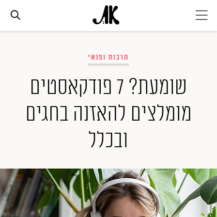
אג׳נדה
תרבות ופנאי
אופנה
שומעת? 7 פודקאסטים
מומלצים להאזנה בחגים
ביוטי
ובכלל
סלבס
ערוצים נוספים
המגזין