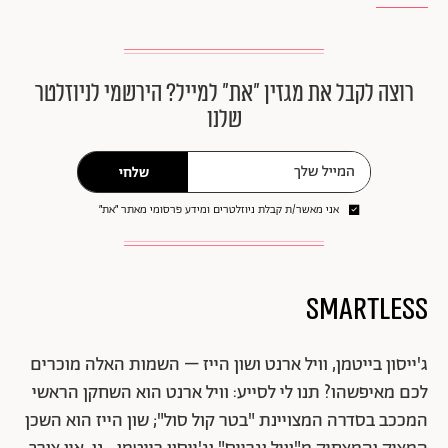
רוצה לקבל את מגזין ״את״ למייל? הירשמי לניוזלטר
שלנו
שלחי
אני מאשר/ת קבלת ניוזלטרים ומידע פרסומי מאתר ״את״
Smartless
ג'ייסון בייטמן, וויל ארנט ושון הייז – השמות האלה מוכרים
לכם מאיפשהו? תנו לי לסייע: וויל ארנט הוא השחקן הראשי
המככב בסדרה המצויינת "בטר קול סול"; שון הייז הוא השכן