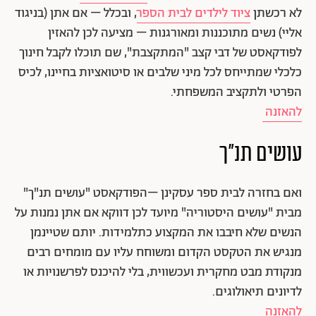
לא רכשתן
ציוד לילדים לבית הספר
, ובכלל – אם אתן (בניגוד
אליי) נשים מתוכננות ומאורגנות – מציעה לכן להאזין
לפודקאסט של דבי קצב "המתקצבת", שם תוכלו לקבל חינוך
כלכלי שמתייחס לכל מיני שלבים או סיטואציות בחיינו, לכיס
הפרטי ולתקציב המשפחתי.
להאזנה
עושים תנ"ך
ואם בחזרה לבית ספר עסקינן –הפודקאסט "עושים תנ"ך"
מבית "עושים היסטוריה" מיועד לכן דווקא אם אתן נמנות על
הנשים שלא חיבבו את המקצוע כתלמידות. יותם שטיינמן
מנגיש את הטקסט הקדום ומשוחח עליו עם מומחים רבים
מנקודת מבט מחקרית ועכשווית, בלי להיכנס לפרשנויות או
לדיונים תיאולוגים.
להאזנה