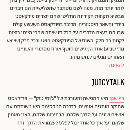
המציק והמצחיק מ"וויל וגרייס" וג'ייסון בייטמן… נו, אין צורך
לומר יותר מזה. מפה לשם מסתבר שהשלישייה הם חברים
שבשיא תקופת הקורונה החליטו שהם יוצרים פודקאסט
ביחד והשאר היסטוריה. מדובר בפודקאסט משעשע קולח
שבו הם בעצם מדברים על הכל וזו שיחה שהכי הייתן רוצות
לקחת בה חלק. השוס של הפודקאסט הוא שבכל פרק (שיוצא
מדי שבוע) אחד המגישים חושף אורח מסתורי והשניים
האחרים מנסים לנחש מיהו.
להאזנה
JuicyTalk
ריי שגב
היא המגישה והעורכת של "ג'וסי טוק" – פודקאסט
שחוקר מותגים אנושים. בדרכה המקסימה היא משוחחת עם
אנשים שונים על הדרך שלהם, הבחירות שלהם, האני מאמין
שלהם ועל איך כל אחד יכול לפלס לעצמו את הדרך. זהו