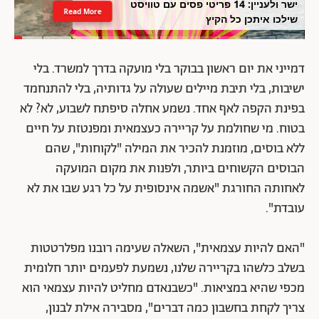
ישר ולעניין: 14 פריטי פסים עם טוויסט
Read More
שילכו איתכן כל הקיץ
דמייני את יום ראשון בבוקר בלי מועקה בדרך למשרד. בלי
ישיבות, בלי תיבת מיילים שעולה על גדותיה, בלי להתנחמד
בפינת הקפה לאף אחד. נשמע אחלה סיפתח לשבוע, לא? לא
בטוח. מי שחולמת על קריירה כעצמאית ומפנטזת על חיים
ללא בוסים, מוזמנת להכיר את המילה "לקוחות", שהם
הבוסים הקשוחים ביותר, ולפנות את מקום המועקה
לאחותה החורגת "אשמה אינסופית על כל רגע שבו את לא
עובדת".
"האם להיות עצמאית", השאלה שעימה רובנו מפלרטטות
בשלב כלשהו בקריירה שלנו, נשמעת לפעמים יותר חלומית
מכפי שהיא במציאות. "כשבנאדם מחליט להיות עצמאי הוא
צריך לקחת בחשבון כמה דברים", מסבירה אילת לבנון,