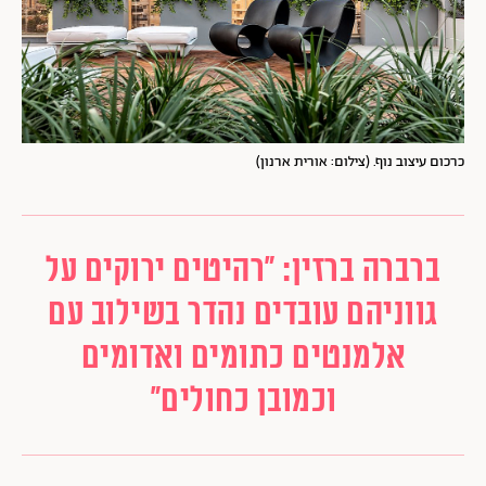
כרכום עיצוב נוף. (צילום: אורית ארנון)
ברברה ברזין: "רהיטים ירוקים על
גווניהם עובדים נהדר בשילוב עם
אלמנטים כתומים ואדומים
וכמובן כחולים"