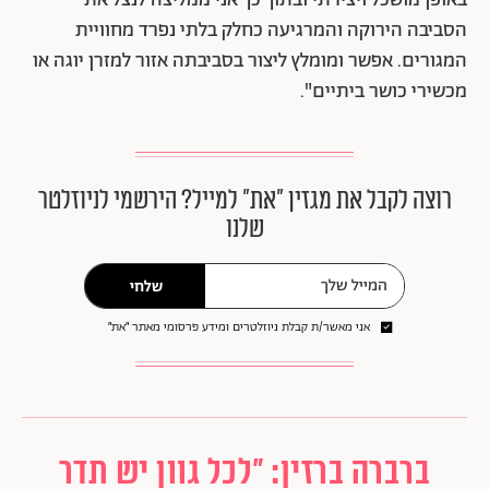
באופן מושכל ויצירתי ובתוך כך אני ממליצה לנצל את
הסביבה הירוקה והמרגיעה כחלק בלתי נפרד מחוויית
המגורים. אפשר ומומלץ ליצור בסביבתה אזור למזרן יוגה או
מכשירי כושר ביתיים".
רוצה לקבל את מגזין ״את״ למייל? הירשמי לניוזלטר
שלנו
שלחי
אני מאשר/ת קבלת ניוזלטרים ומידע פרסומי מאתר ״את״
ברברה ברזין: "לכל גוון יש תדר