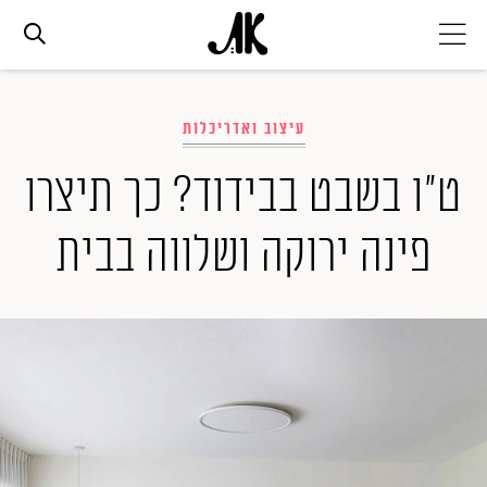
אג׳נדה
עיצוב ואדריכלות
אופנה
ט"ו בשבט בבידוד? כך תיצרו
פינה ירוקה ושלווה בבית
ביוטי
סלבס
ערוצים נוספים
המגזין