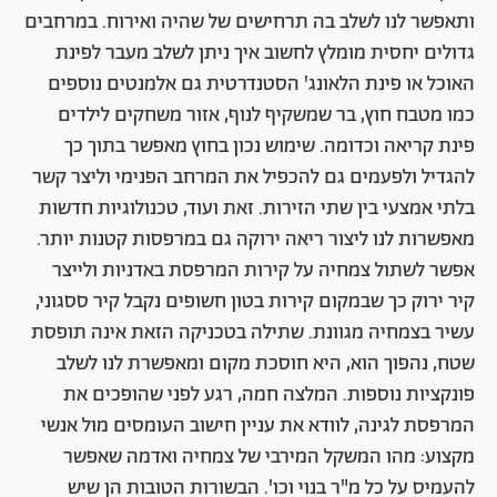
ותאפשר לנו לשלב בה תרחישים של שהיה ואירוח. במרחבים
גדולים יחסית מומלץ לחשוב איך ניתן לשלב מעבר לפינת
האוכל או פינת הלאונג' הסטנדרטית גם אלמנטים נוספים
כמו מטבח חוץ, בר שמשקיף לנוף, אזור משחקים לילדים
פינת קריאה וכדומה. שימוש נכון בחוץ מאפשר בתוך כך
להגדיל ולפעמים גם להכפיל את המרחב הפנימי וליצר קשר
בלתי אמצעי בין שתי הזירות. זאת ועוד, טכנולוגיות חדשות
מאפשרות לנו ליצור ריאה ירוקה גם במרפסות קטנות יותר.
אפשר לשתול צמחיה על קירות המרפסת באדניות ולייצר
קיר ירוק כך שבמקום קירות בטון חשופים נקבל קיר ססגוני,
עשיר בצמחיה מגוונת. שתילה בטכניקה הזאת אינה תופסת
שטח, נהפוך הוא, היא חוסכת מקום ומאפשרת לנו לשלב
פונקציות נוספות. המלצה חמה, רגע לפני שהופכים את
המרפסת לגינה, לוודא את עניין חישוב העומסים מול אנשי
מקצוע: מהו המשקל המירבי של צמחיה ואדמה שאפשר
להעמיס על כל מ"ר בנוי וכו'. הבשורות הטובות הן שיש