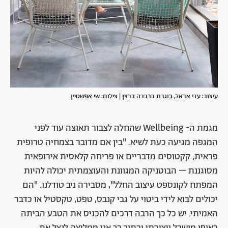
עיצוב: עדי אראל, בוגרת ברברה ברזין | צילום: שי אפשטיין
מגמת ה- Wellbeing שהחלה לצבור תאוצה עוד לפני
המגפה מגיעה כעת לשיא. "בין אם מדובר בצמחיה טרופית
פראית, קקטוסים מדבריים או פריחה קלאסית אירופאית
מסוגננת – הבוטניקה המגוונת והעוצמתית יכולה להיות
המפתח לקונספט עיצוב החלל", מסבירה ניב טודלנו. "הם
יכולים לבוא לידי ביטוי על גבי קנבס, טפט, טקסטיל או כדבר
האמיתי. יש כל כך הרבה דרכים להכניס את הטבע הביתה