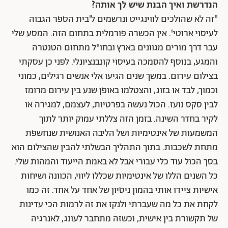
הנדרשת ואיך הבנת שיש לך אותה?
"זה לא שהולכים לווינגייט ונרשמים ל'בית הספר הגבוה
לעיסוי ארוטי'. אין הכשרה פורמלית בתחום הזה. המסע שלי
עבר דרך מורים מגוונים בארץ ובחו"ל מתחום הטנטרה
והמגע, בנוסף להסמכה בעיסוי קונבנציונלי. לפני כן עסקתי
בצילום עירום. במשך שנים הגיעו אלי אנשים רגילים, כמוני
וכמוך, לבד או בזוג, והצטלמו באופן שנע בין עירום מרומז
לבין סקס נועז. הכול נעשה בפרטיות, לעצמם, למגירה או
לקיר בחדר השינה. בזמן הזה צללתי עמוק יותר לתוך
המשמעות של אינטימיות ושל הליבה האנושית שנחשפת
מתחת לשכבות. בתוך התהליך הבשלתי להבין שהצילום הוא
בסך הכול עוד כלי עבורי אבל לא באמת הייעוד והמהות שלי.
כל השנים הללו של אינטימיות שכללו ליווי, הכוונה ושיחות
אישיות ציידו אותי בהמון ניסיון של אחד על אחד. זה כמו
לקחת את כל מה שעברתי ולנקז את זה לרמות הכי עדינות
של תקשורת בין אישית, וכשזה מתחבר לעונג, לאנרגיה