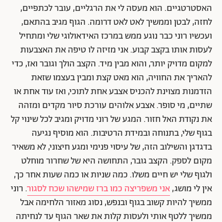
האסטרטגיים. הוא מעסה לי את הרגליים, עובר לכתפיים,
לחזה, לבטן וממשיך לאט לאט דרומה. הגוף מגיב בהתאם,
ועכשיו רוני כבר נוגע ממש במרכז האידאולוגי שלי ומתחיל
לעסות אותו בקצב קבוע. אני מזיזה לו טיפה את האצבעות
למקום מדויק יותר, והוא מבין מיד. הקצב הולך וגובר ואז, כדי
להאריך את החוויה, הוא מאט קצת ומבין בעצמו שזאת
הזדמנות מצוינת להכניס אצבע אחת לתוכי, ואז עוד אחת או
שתיים, מי סופר. אצבע אלוהים עורכת סיור מקדים ומזהה
את נקודת האל חזור. המגע של רוני מדויק ומגיב לכל שינוי קל
בגוף שלי, בתנוחה ובמידת הרטיבות. הוא מוסיף נגיעה
בדגדגן והשילוב הזה, של עיסוי פנימי ומגע חיצוני, לא משאיר
מקום לספק. הקצב גובר, התחושה היא של שחרור מוחלט
ולגוף שלי יש חיים משלו. כמה שניות או כמה שעות אחר כך,
אין לי מושג,
אני משפריצה כמו ברז שמישהו שכח לסגור
. רוני
ממשיך להיות קשוב בגוף ובנפש, נסוג מאזור הלחימה אבל
ממשיך ללטף אותי ולעסות קלות את שאר הגוף עד לנחיתה