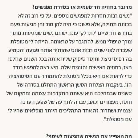
מדובר בחוויה חד־פעמית או בסדרת מפגשים?
"נשים רבות חוזרות למפגשים נוספים. על פי רוב זה לא
בכוונה תחילה, אלא פשוט כי היה להן טוב והן מגיעות פעם
בחודש־חודשיים 'לתדלק' עונג. יש גם נשים שמגיעות מתוך
צורך טיפולי ממש, להתגבר על טראומה. הייתה לי מטופלת
שעברה לפני שנים רבות אונס שהותיר אותה פגועה והטמיע
בה דפוסי ניצול וחוסר סיפוק שליוו אותה בכל השנים שחלפו
מאז, בחוויה האישית והזוגית שלה. היא באה למפגש בודד
כדי לראות אם היא בכלל מסוגלת להתמודד עם הסיטואציה
הזו. בעקבות הצלחת הסשן הראשון התחלנו בסדרה של
סשנים שבמהלכם היא עשתה התקדמות עצומה וממקום של
חוסר, מעצורים וכאב, עברה לתודעה של שפע, הערכה
עצמית ושחרור. זה אחד התהליכים היותר מופלאים שהיו לי
עם מטופלת".
מה מאפיין את הנשים שמגיעות לעיסוי?