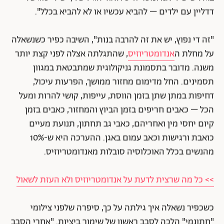
דדליין עם ילדים – להביא עכשיו או לא להביא בכלל".
"זה די נפוץ, יש את זה להרבה בנות", השיבה כפיר כשנשאלה
על מחלת ה
אנדומטריוזיס
, שהתגלתה אצלה לפני קצת יותר
משנה. מדובר בתסמונת גניקולוגית שמתבטאת במגוון
תסמינים. החל מדימום מחזור ממושך, הפרעות עיכול,
דחיפות במתן שתן בזמן הווסת, עייפות, קושי להרות ומעל
הכל – כאבים חריפים בזמן הביוץ והמחזור, כאבים בזמן
קיום יחסי מין ואחריהם, כאבי גב תחתון, תנועת מעיים
כואבת ורגישות וכאב עמום באגן. ההערכה היא ש-10%
מהנשים בכלל האוכלוסיה סובלות מאנדומטריוזיס.
>> כל מה שרצית לדעת על אנדומטריוזיס ולא העזת לשאול
כשכפיר נשאלה איך גילתה על כך, סיפרה שלפני צילומי
"חתונמי" הלכה לסבב ראשון של שימור ביציות. "אחרי הסבב