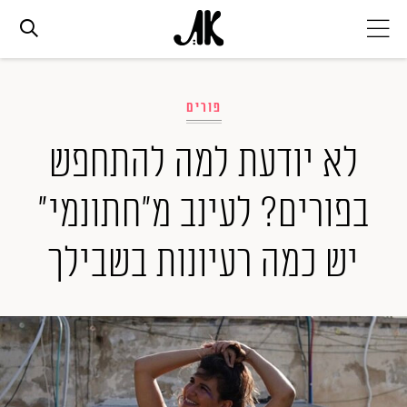
אג׳נדה
פורים
אופנה
לא יודעת למה להתחפש
בפורים? לעינב מ"חתונמי"
ביוטי
יש כמה רעיונות בשבילך
סלבס
ערוצים נוספים
המגזין