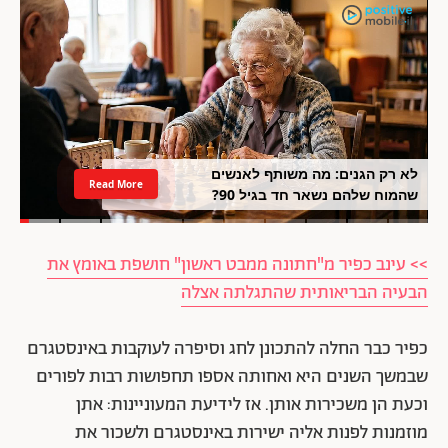
לא רק הגנים: מה משותף לאנשים
Read More
שהמוח שלהם נשאר חד בגיל 90?
>> עינב כפיר מ"חתונה ממבט ראשון" חושפת באומץ את
הבעיה הבריאותית שהתגלתה אצלה
כפיר כבר החלה להתכונן לחג וסיפרה לעוקבות באינסטגרם
שבמשך השנים היא ואחותה אספו תחפושות רבות לפורים
וכעת הן משכירות אותן. אז לידיעת המעוניינות: אתן
מוזמנות לפנות אליה ישירות באינסטגרם ולשכור את