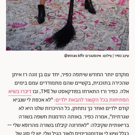
עינב כפיר | צילום: אינסטגרם einav.kfir@
מוקדם יותר החודש שיתפה כפיר, יחד עם בן זוגה רז איתן
שהכירה בתוכנית, בקשיים שהם מתמודדים עמם בימים
אלה. כפיר ורז התארחו בפודקאסט של TMI, ובו
דיברו בשיא
הפתיחות בכל הקשור להבאת ילדים
: "לא אכפת לי שנביא
קודם ילדים ואחר כך נתחתן, כל ההיכרות שלנו היא לא
שגרתית", אמרה כפיר. באותה הזדמנות חשפה בשורה
בריאותית שקיבלה: "לאחרונה קיבלנו בשורה מהרופא שלי –
בגלל שיש לי אנדומטריוזיס ולאור הגיל שלי, יש לי סוג של