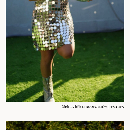
עינב כפיר | צילום: אינסטגרם einav.kfir@