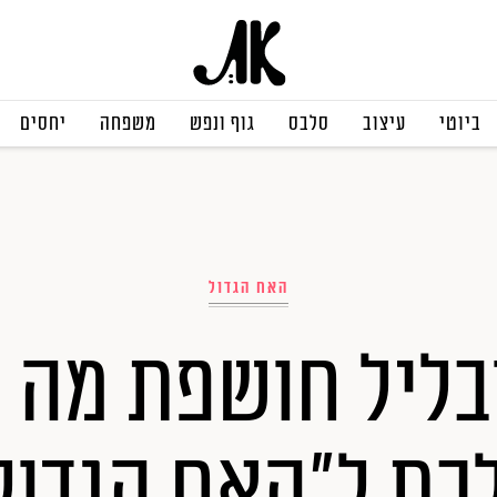
ביוטי
עיצוב
סלבס
גוף ונפש
משפחה
יחסים
האח הגדול
בליל חושפת מה 
כת ל"האח הגדול