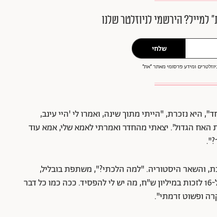
״ למייל? הירשמי לניוזלטר שלנו
שלחי
וזלטרים ומידע פרסומי מאתר ״את״
 היא נזכרת, "הייתי מתוך שינה, ואמרו לי 'היי עינב,
ועיים ב-1.9 את נכנסת לבית האח הגדול'. יצאתי מהחדר ואמרתי לאמא שלי, אמא עוד
".
, והשאר היסטוריה. "למה הלכתי?", משתפת בובליל,
"הייתי בת 23, לא חשבתי יותר מדי. אמרתי סיכוי 1 ל-16 לזכות במיליון ש"ח, מה יש לי להפסיד. ככה כמו כל דבר
רה ופשוט זרמתי".