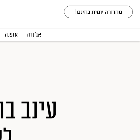
אג׳נדה
אופנה
עינב בו
לל