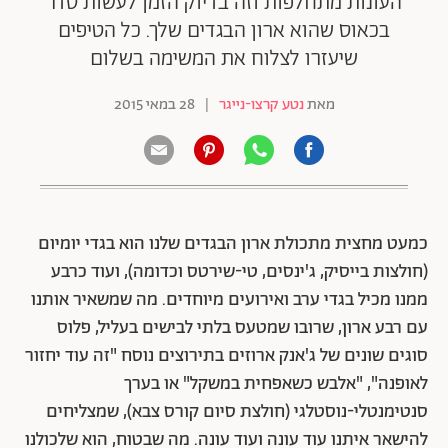
העונות מתחלפות וזה בדיוק הזמן לעשות סדר
בכאוס שהוא ארון הבגדים שלך. כל הטיפים
שיעזרו לצלוח את המשימה בשלום
מאת
נטע קרצו-נייגר
|
28 במאי 2015
כמעט מחצית מתכולת ארון הבגדים שלנו הוא בגדי יומיום
(חולצות בייסיק, ג'ינסים, טי-שירטס וכדומה), ועוד כרבע
ממנו מכיל בגדי ערב ואירועים מיוחדים. מה שמשאיר אותנו
עם רבע ארון, שרובו שמטעס בלתי לבישים בעליל, פלוס
סוגים שונים של ג'אנק ארוזים בתירוצים נוסח "זה עוד יחזור
לאופנה", "אלבש כשאפחית במשקל" או בערך
סנטימנטלי-נוסטלגי (חולצת סיום קורס צבא), שמצליחים
להישאר איתנו עוד עונה ועוד עונה. מה שבטוח, הוא שלכולנו