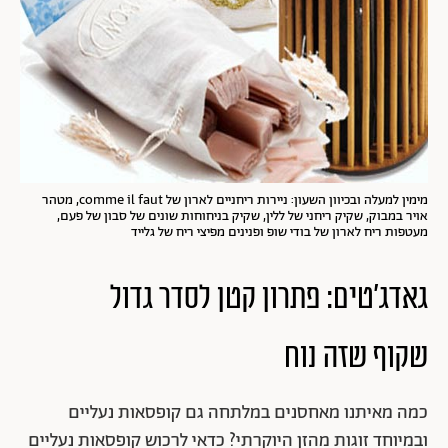
מימין למעלה ובכיוון השעון: ניירות ריחניים לארון של comme il faut, מטהר
אויר במבוק, שקיק ריחני של ללין, שקיק בניחוחות שונים של סבון של פעם,
מעטפות ריח לארון של בודי שופ ופנינים מפיצי ריח של גלייד
גאדג'טים: פתרון קטן לסדר גדול
שקוף שזה נוח
כמה מאיתנו מאחסנים במלתחה גם קופסאות נעליים
ובמיוחד זוגות מהזן היוקרתי? כדאי לרכוש קופסאות נעליים