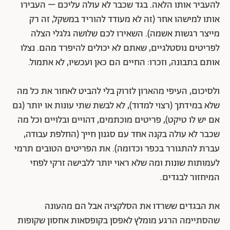
להעביר אותו הלאה. בגד שכבר לא עולה עליכם – העבירו
אותו למישהו אחר (זה לא מעודד להוריד במשקל, זה רק
מייצר רגשות אשמה). השאירו לכם שלושה גלגלי הצלה
לפריטים נוסטלגיים, שאתם לא יכולים להיפרד מהם. נצלו
אותם בתבונה, וזכרו: החיים הם כאן ועכשיו, לא אתמול.
ולסיכום, העיפי מהארון לזרוק בלי להביט לאחור את כל מה
שלא במידתך (רצוי למדוד), לא לבשת שתי עונות או יותר (גם
אם יש לו טיקט), פריטים מוכתמים, דהויים ובלויים וכל מה
שכבר לא עולה בקנה אחד עם סגנון חייך (החלפת עבודה,
עברת להתגורר בכפר וכדומה). את הפריטים הטובים תרמי
לעמותות שונות ומה שלא ראוי יותר ללבישה זרקי לפחי
המיחזור לבגדים.
את הבגדים ששרדו את הסלקציה אבל הם מהעונה
שהסתיימה הרגע מומלץ לאפסן בקופסאות אחסון שקופות