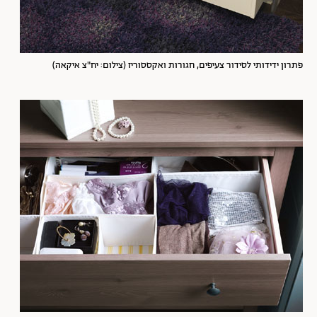
פתרון ידידותי לסידור צעיפים, חגורות ואקססוריז (צילום: יח"צ איקאה)