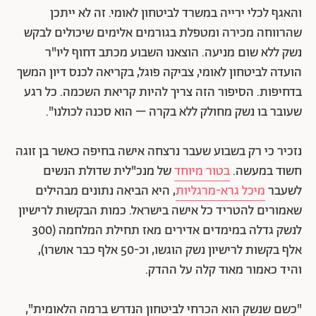
והאגף לכלי ירייה במשרד לביטחון לאומי. זה לא ייתכן
שהרווחה מכירה ומטפלת בגורמים אלימים שיכולים לבקש
נשק ללא שום מניעה. הוצאנו השבוע מכתב דחוף ליו"ר
הועדה לביטחון לאומי, צביקה פוגל, בקריאה לכנס דיון המשך
בדחיפות. הסיפור הזה צריך להיות קריאת השכמה. כל רגע
שעובר בו נשק מחולק ללא בקרה – הוא סכנה לכולנו".
נזכיר כי רק בשבוע שעבר נרצחה אישה בחיפה כאשר בן זוגה
חשוד במעשה.
בטור מיוחד
של מנכ"לית שדולת הנשים
לשעבר
מיכל גרא-מרגליות
, היא הביאה נתונים מבהילים
שאמורים להטריד כל אישה בישראל. כמות הבקשות לרישיון
לנשק גדלה במימדים אדירים מאז תחילת המלחמה (300
אלף בקשות לרישיון נשק הוגשו, וכ-50 אלף כבר אושרו),
והיד כאמור מאוד קלה על ההדק.
"כשם שנשק הוא הכרחי לביטחון הנדרש ברמה הלאומית",