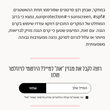
במחקר, שבחן 971 סרטונים שפורסמו תחת ההאשטגים
#sunscreen, #spf ו-#sunprotection, נמצא כי ברוב
המוחלט של המקרים התכנים דווקא עודדו שימוש בקרם
הגנה. עם זאת, המיעוט שטען כי קרם הגנה מזיק לבריאות,
מיותר או עלול לגרום לסרטן, נהנה ממעורבות גבוהה
משמעותית.
רוצה לקבל את מגזין ״את״ למייל? הירשמי לניוזלטר
שלנו
שלחי
אני מאשר/ת קבלת ניוזלטרים ומידע פרסומי מאתר ״את״