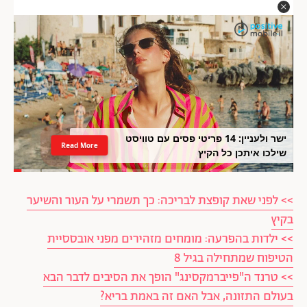
ישר ולעניין: 14 פריטי פסים עם טוויסט
Read More
שילכו איתכן כל הקיץ
>> לפני שאת קופצת לבריכה: כך תשמרי על העור והשיער
בקיץ
>> ילדות בהפרעה: מומחים מזהירים מפני אובססיית
הטיפוח שמתחילה בגיל 8
>> טרנד ה"פייברמקסינג" הופך את הסיבים לדבר הבא
בעולם התזונה, אבל האם זה באמת בריא?