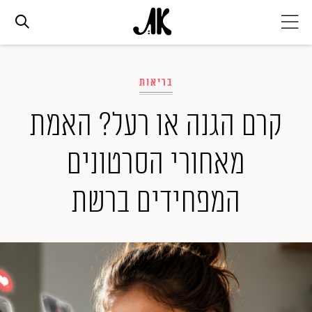
אג׳נדה
בריאות
אופנה
קרם הגנה או רעל? האמת
מאחורי הסרטונים
ביוטי
המפחידים ברשת
סלבס
ערוצים נוספים
המגזין