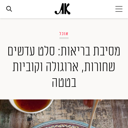
אג׳נדה
אוכל
אופנה
מסיבת בריאות: סלט עדשים
שחורות, ארוגולה וקוביות
ביוטי
בטטה
סלבס
ערוצים נוספים
המגזין