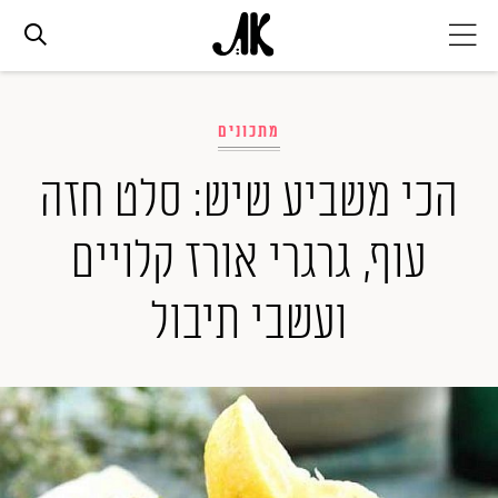
אג׳נדה
מתכונים
אופנה
הכי משביע שיש: סלט חזה
עוף, גרגרי אורז קלויים
ביוטי
ועשבי תיבול
סלבס
ערוצים נוספים
המגזין