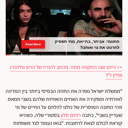
חתונמי: אביתר, בחייאת, מתי תפסיק
Read More
לחרטט את נוי ואותנו?
>> היום שבו התקווה מתה: מכתב להוריו של הרש גולדברג
פולין ז"ל
"ממשלת ישראל מפרה את החוזה הבסיסי ביותר בין המדינה
לאזרחיה ומפקירה את האחים והאחיות שלהם בשבי חמאס.
זוהי החובה המוסרית של כולנו להלחם על החיים של מי
שעדיין בשבי", כתבה
רותם סלע
בסטורי שלה, כשהיא
קוראת לכולם לצאת לרחובות. "בואו נעמוד לצד משפחות