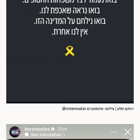
רותם סלע | צילום: אינסטגרם rotemsela1@