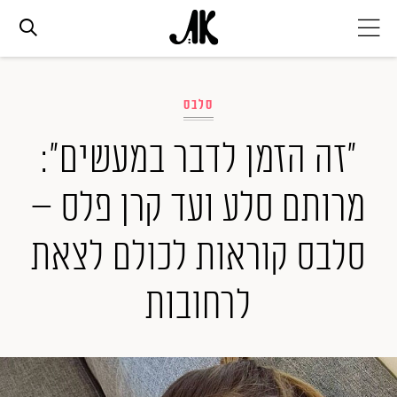
אג׳נדה
סלבס
אופנה
"זה הזמן לדבר במעשים":
מרותם סלע ועד קרן פלס –
ביוטי
סלבס קוראות לכולם לצאת
סלבס
לרחובות
ערוצים נוספים
המגזין