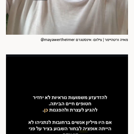
מאיה ורטהיימר | צילום: אינסטגרם mayawertheimer@