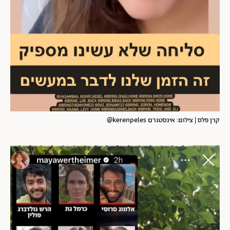
קרן פלס | צילום: אינסטגרם kerenpeles@