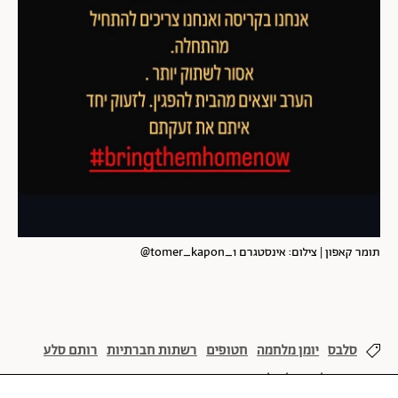
תומר קאפון | צילום: אינסטגרם tomer_kapon_1@
סלבס
יומן מלחמה
חטופים
רשתות חברתיות
רותם סלע
קרן פלס
יעל גולדמן
מאיה ורטהיימר