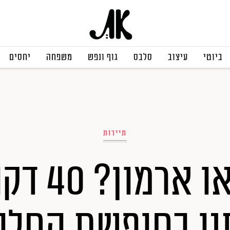
ביוטי
עיצוב
סלבס
גוף ונפש
משפחה
יחסים
תיירות
זה מלון א
נו בחופשת החלו