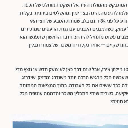
 המתבקש מהמולת העיר אל השקט המוחלט של הכפר,
למו לרגע מהנהיגה בצד ימין ומהשלטים ביוונית, בקלות
אפשר לדמיין טיול אביבי בהרי הכרמל. הריזורט משתרע על פני 85 דונם בלב שמורת הטבע של חצי האי
 עמוק. כשהמבנים הלבנים עם גגות הרעפים שמזכירים
בים פשוט מתחיל להירגע. הדבר הראשון שתפגשו הוא
נו שקיים – אוויר נקי, וריח משכר של צמחי תבלין
הריזורט עבר לאחרונה שיפוץ מאסיבי בהשקעה של 10 מיליון אירו, אבל שום דבר כאן לא צועק חדש או נוצץ מדי.
כשיו הכל מרגיש הרבה יותר משודרג ומדויק. שידרוג
ורה כבר עושים את כל העבודה. בתוך המציאות המתוחה
שקיעה, כשריח שיחי התבלין משכר והדממה עוטפת מכל
 חוויתי.