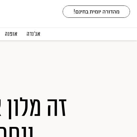
אג׳נדה
אופנה
ונחת