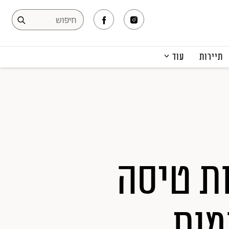
תיירות
עוד
המגזין
תרבות ופנאי
קריירה
הפקות אופנה
תוכן מקודם
ו ארמון? 40 דקות טיסה
מות