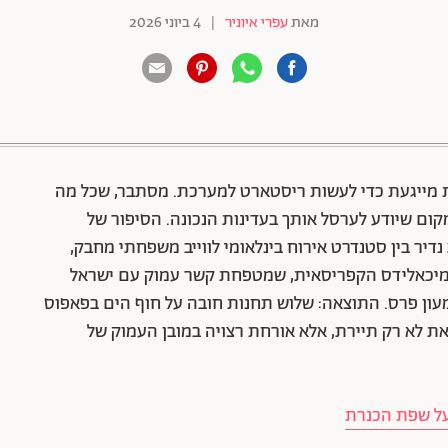
מאת
עפרי איוניר
|
4 ביוני 2026
88 שיתופים | 132 צפיות
 מייגעת כדי לעשות ריסטארט למערכת. מסתבר, שכל מה
קום שיודע לערסל אותך בעדינות הנכונה. הסיפור של
 בדיוק כזה, שילוב נדיר בין סטנדרט אירוח בינלאומי לווייב משפחתי מחבק,
מיכאלידס הקפריסאית, שמטפחת קשר עמוק עם ישראל
עון פרס. התוצאה: שלוש תחנות חובה על חוף הים בפאפוס
את לא רק תיירת, אלא אורחת רצויה במובן העמוק של
 על שפת הכנרת