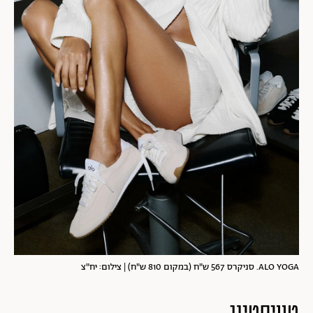
ALO YOGA. סניקרס 567 ש"ח (במקום 810 ש"ח) | צילום: יח"צ
טוויסטינג