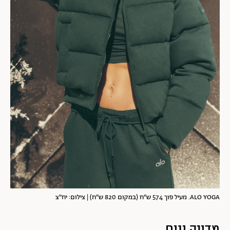
ALO YOGA. מעיל פוך 574 ש"ח (במקום 820 ש"ח) | צילום: יח"צ