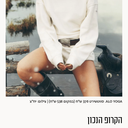
ALO YOGA. סווטשירט 376 ש"ח (במקום 538 ש"ח) | צילום: יח"צ
הקרופ הנכון