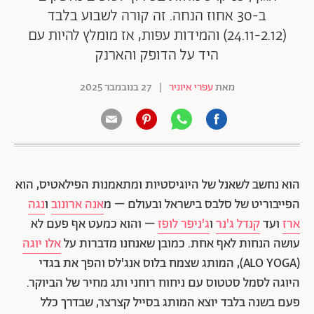
ב-30 אחוז הנחה. זה קורה לשבוע בלבד
(24.11-2.12) והמידות עפות, אז מומלץ להיות עם
היד על הדופק והארנק
מאת
עפרי איוניר
|
27 בנובמבר 2025
הוא נחשב לשאנל של היוגיסטיות ומתאמנות הפילאטיס, הוא
הפייבוריט של סלבס בישראל ובעולם – מ
אנה ארונוב
ו
נגה
ארז
ועד
קנדל ג'נר
ו
ג'ניפר לופז
– והוא כמעט אף פעם לא
עושה הנחות לאף אחת. כמובן שאנחנו מדברות על
אלו יוגה
(ALO YOGA), המותג שצמח בלוס אנג'לס והפך את בגדי
היוגה לסמל סטטוס עם ניחוח רוחני ותג מחיר של הביוקר.
פעם בשנה בלבד יוצא המותג בסייל קצרצר, שבדרך כלל