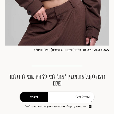
ALO YOGA. ז'קט 581 ש"ח (במקום 830 ש"ח) | צילום: יח"צ
רוצה לקבל את מגזין ״את״ למייל? הירשמי לניוזלטר
שלנו
שלחי
אני מאשר/ת קבלת ניוזלטרים ומידע פרסומי מאתר ״את״