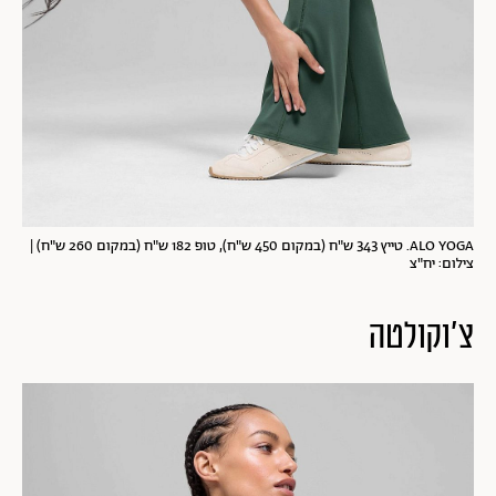
ALO YOGA. טייץ 343 ש"ח (במקום 450 ש"ח), טופ 182 ש"ח (במקום 260 ש"ח) |
צילום: יח"צ
צ'וקולטה