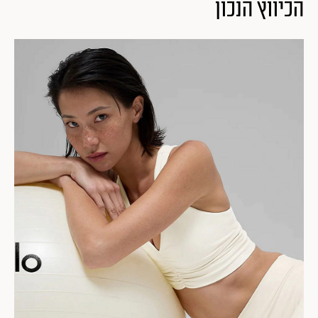
הכיווץ הנכון