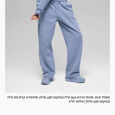
ALO YOGA. מכנסי טרנינג 343 ש"ח (במקום 490 ש"ח), סווישירט קרופ 315 ש"ח
(במקום 450 ש"ח) | צילום: יח"צ