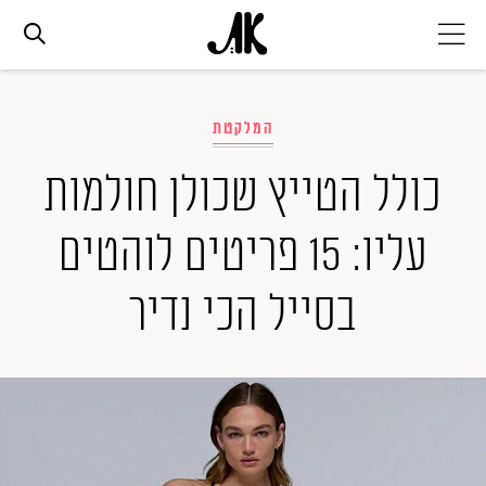
אג׳נדה
המלקטת
אופנה
כולל הטייץ שכולן חולמות
עליו: 15 פריטים לוהטים
ביוטי
בסייל הכי נדיר
סלבס
ערוצים נוספים
המגזין