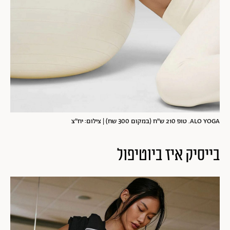
ALO YOGA. טופ 210 ש"ח (במקום 300 שח) | צילום: יח"צ
בייסיק איז ביוטיפול