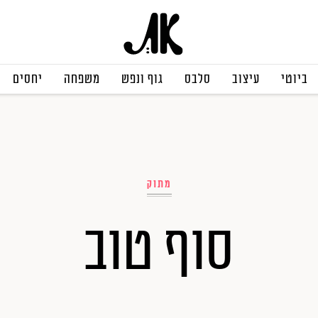
ביוטי
עיצוב
סלבס
גוף ונפש
משפחה
יחסים
מתוק
סוף טוב