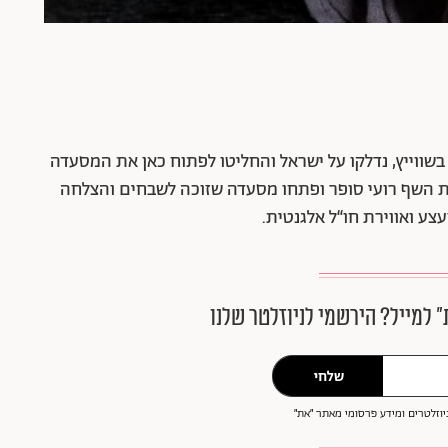
בשווייץ, נדלקו על ישראל והחליטו לפתוח כאן את המסעדה
את השף רועי סופר ופתחו מסעדה שזוכה לשבחים והצלחה
ע ואווירת חו“ל אלגנטית.
״ למייל? הירשמי לניוזלטר שלנו
שלחי
וזלטרים ומידע פרסומי מאתר ״את״