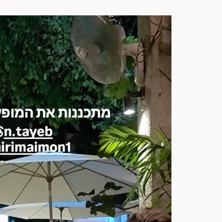
נגן
וידאו