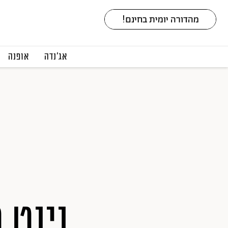
אג׳נדה
אופנה
נינט 