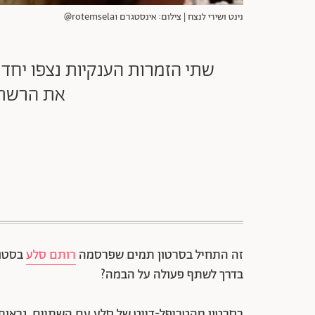
נינט ושירי לנצח | צילום: אינסטגרם rotemsela1@
שתי הזמרות הענקיות נצפו יחד 
את הרשת.
זה התחיל בסרטון תמים שפרסמה
רותם סלע
בסטור
בדרך לשתף פעולה על הבמה?
בסרטון מהטריפל-דייט של סלע עם השתיים, נראות ני