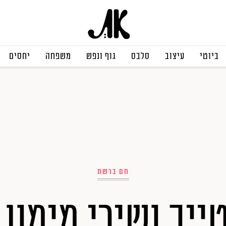
ביוטי
עיצוב
סלבס
גוף ונפש
משפחה
יחסים
חם ברשת
טייב ושירי מימון 