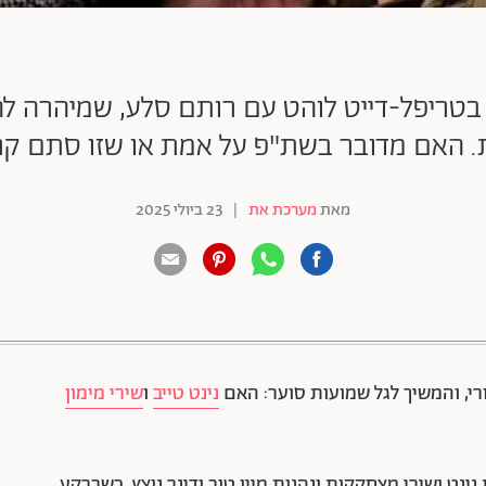
בטריפל-דייט לוהט עם רותם סלע, שמיהרה לה
 האם מדובר בשת"פ על אמת או שזו סתם קרי
מאת
מערכת את
|
23 ביולי 2025
88 שיתופים | 132 צפיות
י, והמשיך לגל שמועות סוער: האם
נינט טייב
ו
שירי מימון
נט ושירי מצחקקות ונהנות מיין טוב ודינר נוצץ, כשברקע