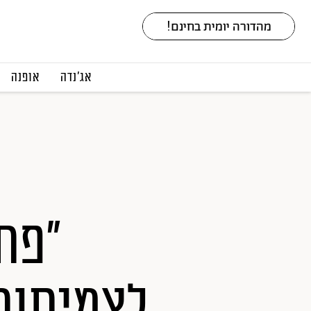
אג׳נדה
אופנה
"פתח
לצמיתות"