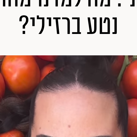
נטע ברזילי?