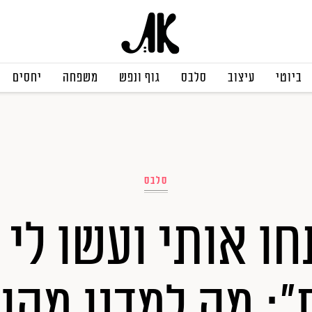
ביוטי
עיצוב
סלבס
גוף ונפש
משפחה
יחסים
סלבס
ו אותי ועשו לי 
: מה למדנו מהוו