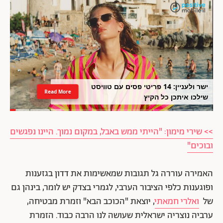
ישר ולעניין: 14 פריטי פסים עם טוויסט
Read More
שילכו איתכן כל הקיץ
>> שירי מימון: "הייתי ממש באבל, במקום נמוך. היינו נפגשים
ובוכים"
האמירה עוררה גל תגובות שמאשימות את דדון בגזענות
ופוגענות כלפי הציבור הערבי, לגמרי בצדק יש לומר, בינהן גם
של
ואלרי חמאתי
, יוצאת "הכוכב הבא" וזמרת מבטיחה,
ערביה נוצריה ישראלית שעושה לנו הרבה כבוד. הזמרת