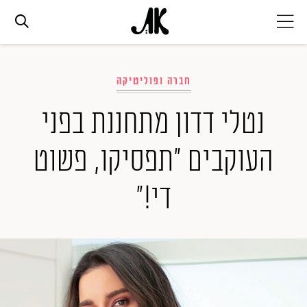
אג׳נדה
חברה ופוליטיקה
אופנה
נטלי דדון מתחננת בפני
העוקבים "תפסיקו, פשוט
ביוטי
די!"
סלבס
ערוצים נוספים
המגזין