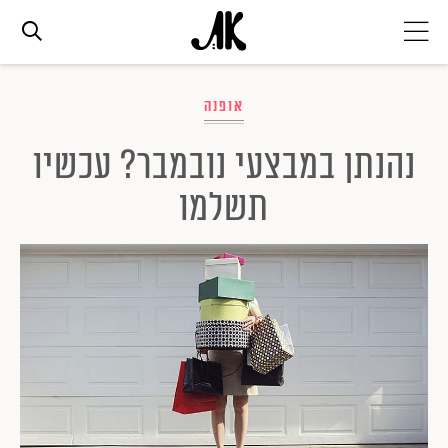
אג׳נדה
אופנה
נהנתן במבצעי נובמבר? עכשיו
אופנה
תשלמו
ביוטי
סלבס
ערוצים נוספים
המגזין