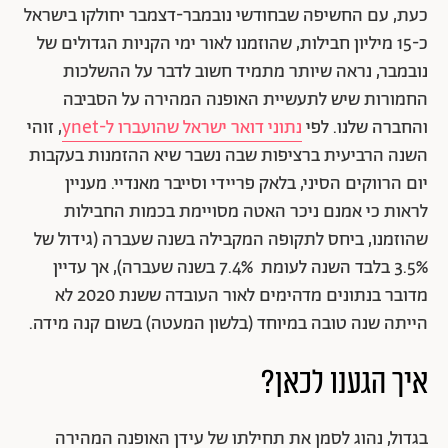
כעת, עם החשיפה שבחודשי נובמבר-דצמבר יחולקו בישראל
כ-15 מיליון חבילות, שהוזמנו לאור ימי הקניות הגדולים של
נובמבר, נראה שיותר מתמיד חשוב לדבר על ההשלכות
החמורות שיש לתעשיית האופנה המהירה על הסביבה
והחברה שלנו. לפי
נתוני דואר ישראל שהועברו ל-ynet
, זוהי
השנה הרביעית ברציפות שבה נשבר שיא ההזמנות בעקבות
יום הרווקים הסיני, בלאק פריידי וסייבר מאנדיי. מעניין
לראות כי אמנם ניכר האטה מסויימת בכמות החבילות
שהוזמנו, ביחס לתקופה המקבילה בשנה שעברה (גידול של
3.5% בלבד השנה לעומת 7.4% בשנה שעברה), אך עדיין
מדובר בנתונים מדהימים לאור העובדה ששנת 2020 לא
הייתה שנה טובה במיוחד (בלשון המעטה) בשום קנה מידה.
איך הגענו לכאן
?
בגדול, נהוג לסמן את תחילתו של עידן האופנה המהירה