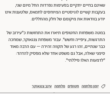
שאינם בחיים יתקיים בפעימות נפרדות החל מיום שני,
בעקבות קשיים לוגיסטיים המיוחסים לחמאס, שלטענות אינו
יודע בוודאות את מיקומם של חלק מהחללים.
במטה משפחות החטופים תיארו את התחושות כ"עירוב של
התרגשות, ציפייה וחשש". עבור משפחת צנגאוקר, שמחכה
כבר שנתיים, זהו רגע של תקווה זהירה – עם הרבה מאוד
סימני שאלה, אבל גם משפט אחד שלא מפסיק להדהד:
"לדמעות האלו פיללתי".
יומן מלחמה
חטופים
מלחמה
עינב צנגאוקר
שבעה באוקטובר
חרבות ברזל