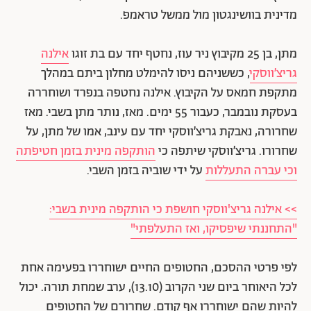
מדינית בוושינגטון מול ממשל טראמפ.
מתן, בן 25 מקיבוץ ניר עוז, נחטף יחד עם בת זוגו
אילנה
גריצ’ווסקי
, כששניהם ניסו להימלט מחלון ביתם במהלך
מתקפת חמאס על הקיבוץ. אילנה נחטפה בנפרד ושוחררה
בעסקת נובמבר, כעבור 55 ימים. מאז, נותר מתן בשבי. מאז
שחרורה, נאבקת גריצ’ווסקי יחד עם עינב, אמו של מתן, על
שחרורו. גריצ’ווסקי שיתפה כי
הותקפה מינית בזמן חטיפתה
וכי עברה התעללות
על ידי שוביה בזמן השבי.
>> אילנה גריצ'ווסקי חושפת כי הותקפה מינית בשבי:
"התחננתי שיפסיקו, ואז התעלפתי"
לפי פרטי ההסכם, החטופים החיים ישוחררו בפעימה אחת
לכל היאוחר ביום שני הקרוב (13.10), ערב שמחת תורה. יכול
להיות שהם ישוחררו אף קודם. שחרורם של החטופים