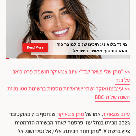
מיינד בלואינג: חיכינו שנים למוצר כזה
Read More
והוא סופסוף מאושר בישראל
>> "מתן שלי נשאר לבד": עינב צנגאוקר חושפת פרט כואב
על בנה
>> עינב צנגאוקר ושתי ישראליות נוספות ברשימת 100 נשות
השנה של ה-BBC
עינב צנגאוקר
, אמו של
מתן צנגאוקר
, שנחטף ב-7 באוקטובר
2023 מביתו בנחל עוז, פרסמה לאחר הבשורה הדרמטית
ציוץ ברשת X: "מתן חוזר הביתה. אליי, אל נטלי ושני, אל